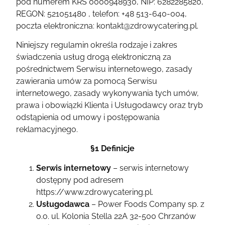
pod numerem KRS 0000948930, NIP: 6282285820,
REGON: 521051480 , telefon: +48 513-640-004,
poczta elektroniczna: kontakt@zdrowycatering.pl.
Niniejszy regulamin określa rodzaje i zakres
świadczenia usług drogą elektroniczną za
pośrednictwem Serwisu internetowego, zasady
zawierania umów za pomocą Serwisu
internetowego, zasady wykonywania tych umów,
prawa i obowiązki Klienta i Usługodawcy oraz tryb
odstąpienia od umowy i postępowania
reklamacyjnego.
§1 Definicje
Serwis internetowy
– serwis internetowy
dostępny pod adresem
https://www.zdrowycatering.pl
.
Usługodawca
– Power Foods Company sp. z
o.o. ul. Kolonia Stella 22A 32-500 Chrzanów