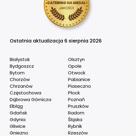
Ostatnia aktualizacja 6 sierpnia 2026
Białystok
Olsztyn
Bydgoszcz
Opole
Bytom
Otwock
Chorzów
Pabianice
Chrzanów
Piaseczno
Częstochowa
Płock
Dąbrowa Górnicza
Poznań
Elbląg
Pruszków
Gdańsk
Radom
Gdynia
Śląska
Gliwice
Rybnik
Gniezno
Rzeszów