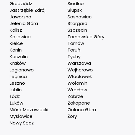
Grudziądz
Siedlce
Jastrzębie Zdrój
Słupsk
Jaworzno
Sosnowiec
Jelenia Góra
Stargard
Kalisz
Szczecin
Katowice
Tarnowskie Góry
Kielce
Tarnów
Konin
Toruń
Koszalin
Tychy
Kraków
Warszawa
Legionowo
Wejherowo
Legnica
Włocławek
Leszno
Wołomin
Lublin
Wrocław
Łódź
Zabrze
Łuków
Zakopane
Mińsk Mazowiecki
Zielona Góra
Mysłowice
Żory
Nowy Sącz