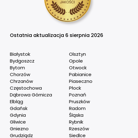
Ostatnia aktualizacja 6 sierpnia 2026
Białystok
Olsztyn
Bydgoszcz
Opole
Bytom
Otwock
Chorzów
Pabianice
Chrzanów
Piaseczno
Częstochowa
Płock
Dąbrowa Górnicza
Poznań
Elbląg
Pruszków
Gdańsk
Radom
Gdynia
Śląska
Gliwice
Rybnik
Gniezno
Rzeszów
Grudziądz
Siedlce