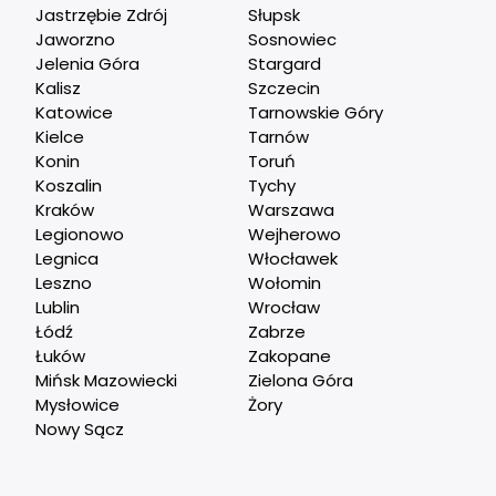
Jastrzębie Zdrój
Słupsk
Jaworzno
Sosnowiec
Jelenia Góra
Stargard
Kalisz
Szczecin
Katowice
Tarnowskie Góry
Kielce
Tarnów
Konin
Toruń
Koszalin
Tychy
Kraków
Warszawa
Legionowo
Wejherowo
Legnica
Włocławek
Leszno
Wołomin
Lublin
Wrocław
Łódź
Zabrze
Łuków
Zakopane
Mińsk Mazowiecki
Zielona Góra
Mysłowice
Żory
Nowy Sącz