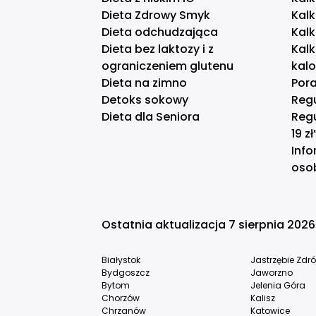
Dieta Zdrowy Smyk
Kal
Dieta odchudzająca
Kal
Dieta bez laktozy i z
Kal
ograniczeniem glutenu
kal
Dieta na zimno
Pora
Detoks sokowy
Reg
Dieta dla Seniora
Reg
19 zł
Info
oso
Ostatnia aktualizacja 7 sierpnia 2026
Białystok
Jastrzębie Zdró
Bydgoszcz
Jaworzno
Bytom
Jelenia Góra
Chorzów
Kalisz
Chrzanów
Katowice