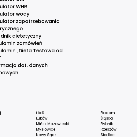
kulator WHR
kulator wody
kulator zapotrzebowania
orycznego
dnik dietetyczny
ulamin zamówień
ulamin „Dieta Testowa od
”
rmacja dot. danych
bowych
j
Łódź
Radom
Łuków
Śląska
Mińsk Mazowiecki
Rybnik
Mysłowice
Rzeszów
Nowy Sącz
Siedlce