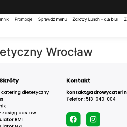
ennik
Promocje
Sprawdź menu
Zdrowy Lunch – dla biur
Z
etetyczny Wrocław
Skróty
Kontakt
 catering dietetyczny
kontakt@zdrowycaterin
as
Telefon:
513-640-004
nik
z zasięg dostaw
ulator BMI
ulator GKI