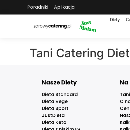
Poradniki
Aplikacja
Diety
C
Tani Catering Di
Nasze Diety
Na 
Dieta Standard
Tani
Dieta Vege
O n
Dieta Sport
Cen
JustDieta
Nas
Dieta Keto
Kalk
Dieta z niskim IG
Kalk