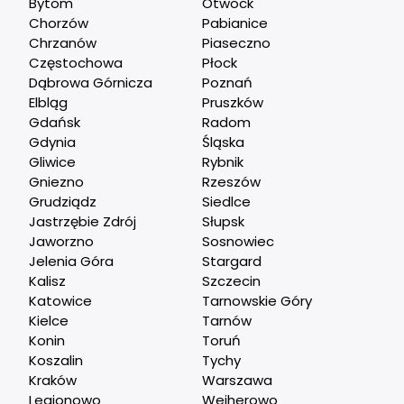
Bytom
Otwock
Chorzów
Pabianice
Chrzanów
Piaseczno
Częstochowa
Płock
Dąbrowa Górnicza
Poznań
Elbląg
Pruszków
Gdańsk
Radom
Gdynia
Śląska
Gliwice
Rybnik
Gniezno
Rzeszów
Grudziądz
Siedlce
Jastrzębie Zdrój
Słupsk
Jaworzno
Sosnowiec
Jelenia Góra
Stargard
Kalisz
Szczecin
Katowice
Tarnowskie Góry
Kielce
Tarnów
Konin
Toruń
Koszalin
Tychy
Kraków
Warszawa
Legionowo
Wejherowo