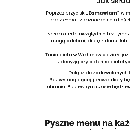
Jak skła
Poprzez przycisk
„Zamawiam”
w me
przez e-mail z zaznaczeniem ilośc
Nasza oferta uwzględnia też tymcz
mogą odebrać dietę z domu lub b
Tania dieta w Wejherowie działa już
z decyzją czy catering dietety
Dołącz do zadowolonych Kl
Bez wymagającej, jałowej diety bę
ubrania. Po pewnym czasie będzies
Pyszne menu na każ