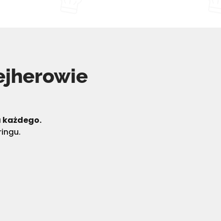
ejherowie
a każdego.
ingu.