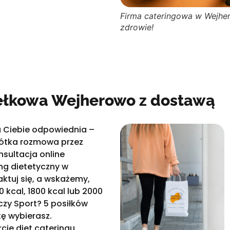
Firma cateringowa w Wejhe
zdrowie!
dełkowa Wejherowo z dostawą
la Ciebie odpowiednia –
rótka rozmowa przez
nsultacja online
ng dietetyczny w
ktuj się, a wskażemy,
0 kcal, 1800 kcal lub 2000
czy Sport? 5 posiłków
tę wybierasz.
cie diet cateringu