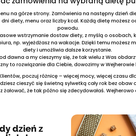
dać zamówienia na wybraną dietę p
nu na górze strony. Zamówienia na następny dzień die
i dni diety, menu oraz liczby kcal. Każdą dietę możesz
powodu.
asowe wstrzymanie dostaw diety, z myślą o osobach, k
iura, np. wyjeżdżasz na wakacje. Dzięki temu możesz m
diety i umożliwia dalsze korzystanie.
 od dawna a my cieszymy się, że tak wielu z Was obdarzy
czny to rozwiązanie dla Ciebie, dowozimy w Wejherowie k
ientów, poczuj różnicę – więcej mocy, więcej czasu dla 
dziesz cieszyć się świetną sylwetką cały rok bez obaw c
z żałować, że tak późno się zdecydowałaś. Wejherowo 
dy dzień z