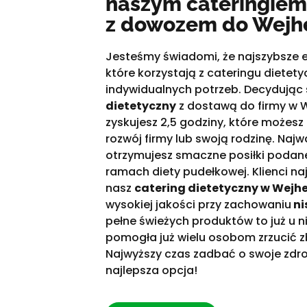
naszym cateringiem
z dowozem do Wejh
Jesteśmy świadomi, że najszybsze e
które korzystają z cateringu diete
indywidualnych potrzeb. Decydując 
dietetyczny
z dostawą do firmy w W
zyskujesz 2,5 godziny, które możesz
rozwój firmy lub swoją rodzinę. Najwa
otrzymujesz smaczne posiłki podan
ramach diety pudełkowej. Klienci na
nasz
catering dietetyczny w Wejh
wysokiej jakości przy zachowaniu
ni
pełne świeżych produktów to już u n
pomogła już wielu osobom zrzucić 
Najwyższy czas zadbać o swoje zdrow
najlepsza opcja!