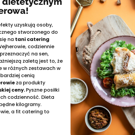
 dietetycznym
erowa!
fekty uzyskują osoby,
tycznego stworzonego do
się na
tani catering
ejherowie, codziennie
 przeznaczyć na sen,
żniejszą zaletą jest to, że
e w różnych zestawach w
jbardziej cenią
erowie
za produkty
skiej ceny.
Pyszne posiłki
ich codzienność. Dieta
zbędne kilogramy.
ie, a fit catering to