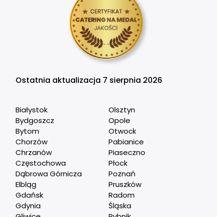
Ostatnia aktualizacja 7 sierpnia 2026
Białystok
Olsztyn
Bydgoszcz
Opole
Bytom
Otwock
Chorzów
Pabianice
Chrzanów
Piaseczno
Częstochowa
Płock
Dąbrowa Górnicza
Poznań
Elbląg
Pruszków
Gdańsk
Radom
Gdynia
Śląska
Gliwice
Rybnik