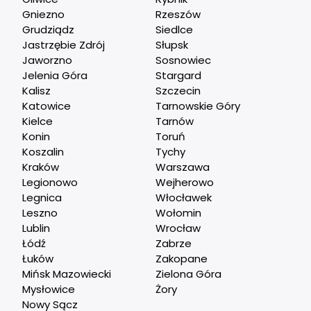
Gniezno
Rzeszów
Grudziądz
Siedlce
Jastrzębie Zdrój
Słupsk
Jaworzno
Sosnowiec
Jelenia Góra
Stargard
Kalisz
Szczecin
Katowice
Tarnowskie Góry
Kielce
Tarnów
Konin
Toruń
Koszalin
Tychy
Kraków
Warszawa
Legionowo
Wejherowo
Legnica
Włocławek
Leszno
Wołomin
Lublin
Wrocław
Łódź
Zabrze
Łuków
Zakopane
Mińsk Mazowiecki
Zielona Góra
Mysłowice
Żory
Nowy Sącz