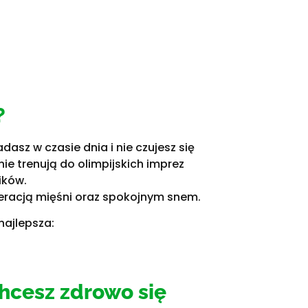
?
asz w czasie dnia i nie czujesz się
ie trenują do olimpijskich imprez
ików.
neracją mięśni oraz spokojnym snem.
najlepsza:
chcesz zdrowo się