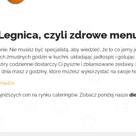
Legnica, czyli zdrowe men
ie. Nie musisz być specjalistą, aby wiedzieć, że to co jemy
h żmudnych godzin w kuchni, układając jadłospis i gotując d
który codziennie dostarczy Ci pyszne i zbilansowane zestawy
 dnia masz 2 godziny, które możesz wykorzystać na swoje ho
niądze.
jniższych cen na rynku cateringów. Zobacz poniżej nasze
di