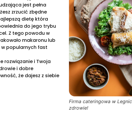
udzająca jest pełna
ożesz zrzucić zbędne
ajlepszą dietę która
powiednia do jego trybu
 cel. Z tego powodu w
 brakowało makaronu lub
ć w popularnych fast
e rozwiązanie i Twoja
drowie i dobre
ność, że dajesz z siebie
Firma cateringowa w Legni
zdrowie!