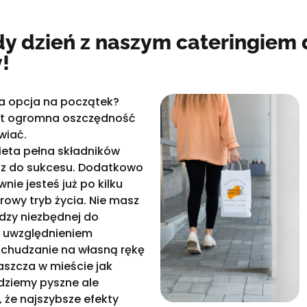
y dzień z naszym cateringiem 
!
na opcja na początek?
est ogromna oszczędność
wiać.
ieta pełna składników
cz do sukcesu. Dodatkowo
ie jesteś już po kilku
rowy tryb życia. Nie masz
edzy niezbędnej do
z uwzględnieniem
dchudzanie na własną rękę
łaszcza w mieście jak
dziemy pyszne ale
 że najszybsze efekty