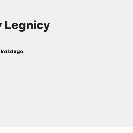
w Legnicy
a każdego.
.