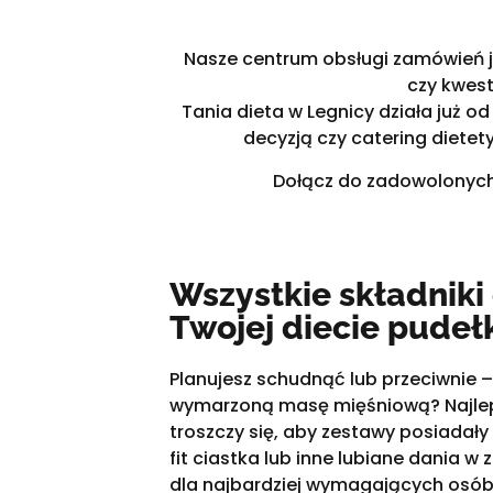
Nasze centrum obsługi zamówień je
czy kwes
Tania dieta w Legnicy działa już o
decyzją czy catering dietet
Dołącz do zadowolonych K
Wszystkie składnik
Twojej diecie pudeł
Planujesz schudnąć lub przeciwnie 
wymarzoną masę mięśniową? Najle
troszczy się, aby zestawy posiadały
fit ciastka lub inne lubiane dania w
dla najbardziej wymagających osób,