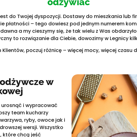
odżywiać
st do Twojej dyspozycji. Dostawy do mieszkania lub fir
tie płatności – tego dowiesz pod jednym numerem ko
d dawna a my cieszymy się, że tak wielu z Was obdarzyło 
yczny to rozwiązanie dla Ciebie, dowozimy w Legnicy kilk
lientów, poczuj różnicę – więcej mocy, więcej czasu dla
i odżywcze w
kowej
– urosnąć i wypracować
pszy team kucharzy
 warzywa, ryby, owoce jak i
 zdrowszej wersji. Wszystko
 które chcą jeść