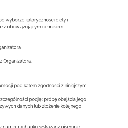
o wyborze kaloryczności diety i
nie z obowiązującym cennikiem
ganizatora
z Organizatora.
omocji pod kątem zgodności z niniejszym
szczególności podjął próbę obejścia jego
szywych danych lub złożenie kolejnego
nny numer rachunku wskazany pisemnie