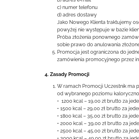
c)
numer telefonu
d)
adres dostawy
Jako Nowego Klienta traktujemy os
powyżej nie występuje w bazie klie
Próba złożenia ponownego zamówien
sobie prawo do anulowania złożon
Promocja jest ograniczona do jedn
zamówienia promocyjnego przez in
4. Zasady Promocji
W ramach Promocji Uczestnik ma p
od wybranego poziomu kalorycznoś
• 1200 kcal – 19,00 zł brutto za jed
• 1500 kcal – 29,00 zł brutto za jed
• 1800 kcal – 35,00 zł brutto za jed
• 2000 kcal – 39,00 zł brutto za jed
• 2500 kcal – 45,00 zł brutto za jed
• 3000 kcal – 49,00 zł brutto za jed