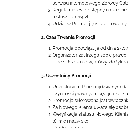
serwisu internetowego Zdrowy
Cat
Regulamin jest dostępny na stroni
testowa-za-19-zl.
Udział w Promocji jest dobrowolny
2. Czas Trwania Promocji
Promocja obowiązuje od dnia 24.07.
Organizator zastrzega sobie praw
przez Uczestników, którzy złożyli 
3. Uczestnicy Promocji
Uczestnikiem Promocji (zwanym dal
czynności prawnych, będąca konsu
Promocja skierowana jest wyłącznie
Za Nowego Klienta uważa się osobę
Weryfikacja statusu Nowego Klient
a)
imię i nazwisko
b)
adres e‑mail