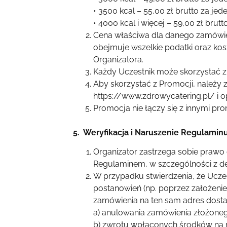
• 3500 kcal – 55,00 zł brutto za jed
• 4000 kcal i więcej – 59,00 zł brutt
Cena właściwa dla danego zamówien
obejmuje wszelkie podatki oraz ko
Organizatora.
Każdy Uczestnik może skorzystać z 
Aby skorzystać z Promocji, należy
https://www.zdrowycatering.pl/ i o
Promocja nie łączy się z innymi p
5. Weryfikacja i Naruszenie Regulamin
Organizator zastrzega sobie prawo
Regulaminem, w szczególności z def
W przypadku stwierdzenia, że Uczes
postanowień (np. poprzez założeni
zamówienia na ten sam adres dosta
a) anulowania zamówienia złożone
b) zwrotu wpłaconych środków na 