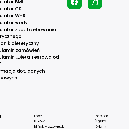
ulator BMI
ulator GKI
kulator WHR
kulator wody
kulator zapotrzebowania
orycznego
dnik dietetyczny
ulamin zamówień
ulamin „Dieta Testowa od
”
rmacja dot. danych
bowych
j
Łódź
Radom
Łuków
Śląska
Mińsk Mazowiecki
Rybnik