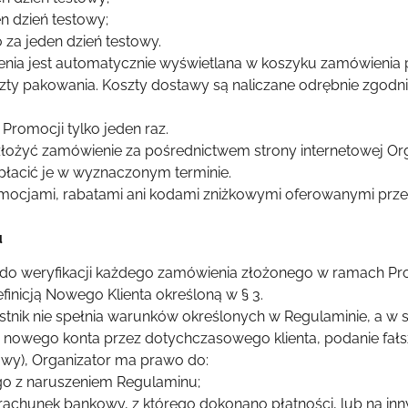
en dzień testowy;
o za jeden dzień testowy.
ia jest automatycznie wyświetlana w koszyku zamówienia p
szty pakowania. Koszty dostawy są naliczane odrębnie zgod
Promocji tylko jeden raz.
 złożyć zamówienie za pośrednictwem strony internetowej Or
płacić je w wyznaczonym terminie.
romocjami, rabatami ani kodami zniżkowymi oferowanymi prze
u
 do weryfikacji każdego zamówienia złożonego w ramach Pr
inicją Nowego Klienta określoną w § 3.
tnik nie spełnia warunków określonych w Regulaminie, a w 
e nowego konta przez dotychczasowego klienta, podanie fał
wy), Organizator ma prawo do:
go z naruszeniem Regulaminu;
rachunek bankowy, z którego dokonano płatności, lub na i