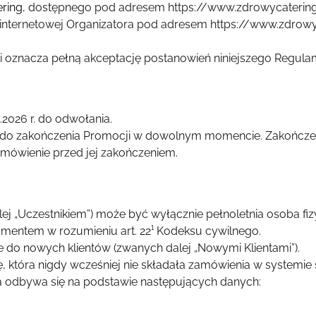
ering
, dostępnego pod adresem https://www.zdrowycatering
e internetowej Organizatora pod adresem https://www.zdrow
 i oznacza pełną akceptację postanowień niniejszego Regula
2026 r. do odwołania.
o do zakończenia Promocji w dowolnym momencie. Zakończen
zamówienie przed jej zakończeniem.
ej „Uczestnikiem”) może być wyłącznie pełnoletnia osoba fi
mentem w rozumieniu art. 22¹ Kodeksu cywilnego.
 do nowych klientów (zwanych dalej „Nowymi Klientami”).
, która nigdy wcześniej nie składała zamówienia w systemi
a odbywa się na podstawie następujących danych
: