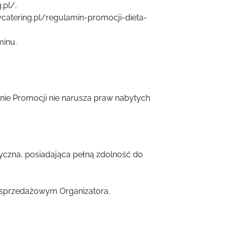
.pl/.
ycatering.pl/regulamin-promocji-dieta-
minu.
ie Promocji nie narusza praw nabytych
zyczna, posiadająca pełną zdolność do
e sprzedażowym Organizatora.