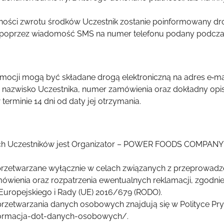
ności zwrotu środków Uczestnik zostanie poinformowany dr
 poprzez wiadomość SMS na numer telefonu podany podczas
mocji mogą być składane drogą elektroniczną na adres e‑mai
i nazwisko Uczestnika, numer zamówienia oraz dokładny opis
terminie 14 dni od daty jej otrzymania.
ch Uczestników jest Organizator – POWER FOODS COMPA
zetwarzane wyłącznie w celach związanych z przeprowadzen
amówienia oraz rozpatrzenia ewentualnych reklamacji, zgodn
uropejskiego i Rady (UE) 2016/679 (RODO).
rzetwarzania danych osobowych znajdują się w Polityce Pryw
nformacja-dot-danych-osobowych/.