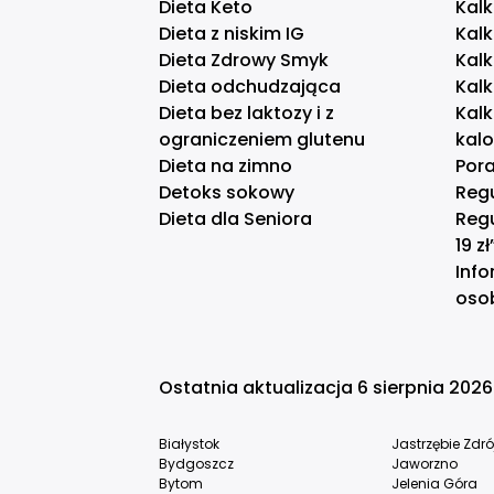
Dieta Keto
Kalk
Dieta z niskim IG
Kalk
Dieta Zdrowy Smyk
Kal
Dieta odchudzająca
Kal
Dieta bez laktozy i z
Kal
ograniczeniem glutenu
kal
Dieta na zimno
Pora
Detoks sokowy
Reg
Dieta dla Seniora
Reg
19 zł
Info
oso
Ostatnia aktualizacja 6 sierpnia 2026
Białystok
Jastrzębie Zdró
Bydgoszcz
Jaworzno
Bytom
Jelenia Góra