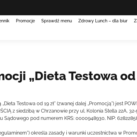
ennik
Promocje
Sprawdź menu
Zdrowy Lunch – dla biur
Z
cji „Dieta Testowa od 
 „Dieta Testowa od 19 zł” (zwanej dalej „Promocją”) jes
 siedzibą w Chrzanowie przy ul. Kolonia Stella 22A, 32‑
ru Sądowego pod numerem KRS: 0000948930, NIP: 62822858
„Regulaminem”) określa zasady i warunki uczestnictwa w Pro