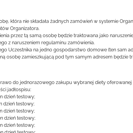
obę, która nie składała żadnych zamówień w systemie Organ
ntów Organizatora.
ia przez tą samą osobę będzie traktowana jako naruszenie
ego z naruszeniem regulaminu zamówienia.
ego Uczestnika na jedno gospodarstwo domowe (ten sam adr
ną osobę zamieszkującą pod tym samym adresem będzie tr
rawo do jednorazowego zakupu wybranej diety oferowanej p
ci jadłospisu:
en dzień testowy;
en dzień testowy;
en dzień testowy;
en dzień testowy;
en dzień testowy;
en dzień testowy;