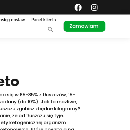
asięg dostaw
Panel klienta
Zamawiam!
eto
da się w 65-85% z tłuszczów, 15-
wodany (do 10%). Jak to możliwe,
 tłuszczu zgubisz zbędne kilogramy?
nie, że od tłuszczu się tyje.
iety ketogenicznej organizm
ł ketonowych, które powstają na