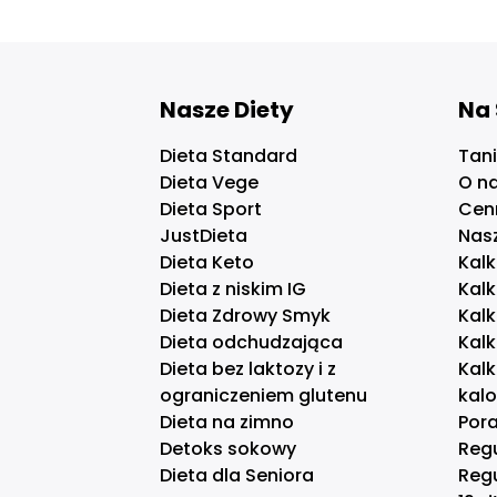
Nasze Diety
Na 
Dieta Standard
Tani
Dieta Vege
O n
Dieta Sport
Cen
JustDieta
Nas
Dieta Keto
Kalk
Dieta z niskim IG
Kalk
Dieta Zdrowy Smyk
Kal
Dieta odchudzająca
Kal
Dieta bez laktozy i z
Kal
ograniczeniem glutenu
kal
Dieta na zimno
Pora
Detoks sokowy
Reg
Dieta dla Seniora
Reg