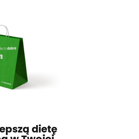
epszą dietę
ą w Twojej