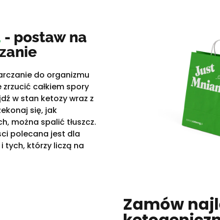
a
- postaw na
zanie
arczanie do organizmu
zrzucić całkiem spory
dź w stan ketozy wraz z
konaj się, jak
ch, można spalić tłuszcz.
ci polecana jest dla
 tych, którzy liczą na
Zamów najl
ketogeniczn