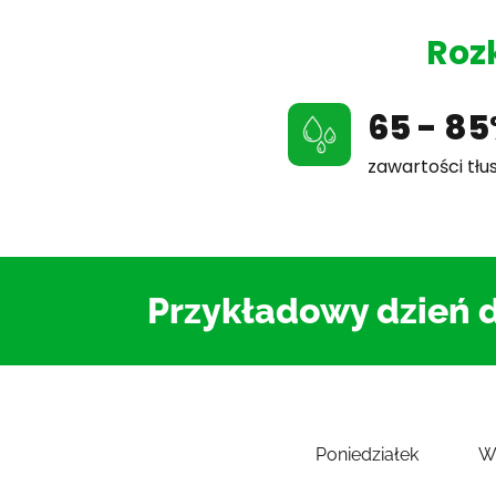
Roz
65 - 8
zawartości tłu
Przykładowy dzień d
Poniedziałek
W