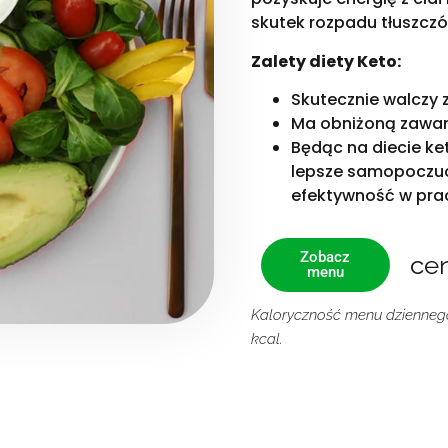
skutek rozpadu tłuszczó
Zalety diety Keto:
Skutecznie walczy 
Ma obniżoną zawa
Będąc na diecie ke
lepsze samopoczuc
efektywność w prac
Zobacz
ce
menu
Kaloryczność menu dzienneg
kcal.