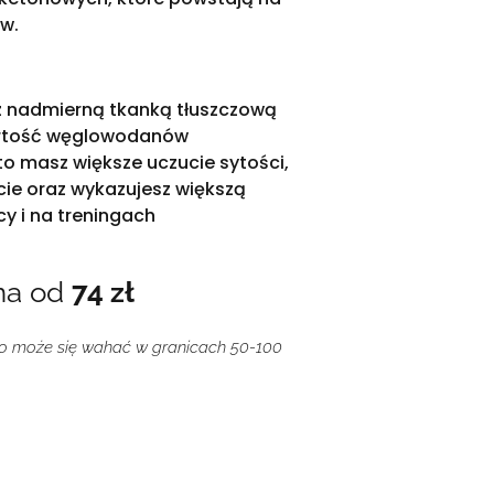
w.
z nadmierną tkanką tłuszczową
rtość węglowodanów
to masz większe uczucie sytości,
ie oraz wykazujesz większą
y i na treningach
na od
74 zł
o może się wahać w granicach 50-100