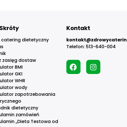
Skróty
Kontakt
 catering dietetyczny
kontakt@zdrowycaterin
as
Telefon:
513-640-004
nik
z zasięg dostaw
ulator BMI
ulator GKI
kulator WHR
kulator wody
kulator zapotrzebowania
orycznego
dnik dietetyczny
ulamin zamówień
ulamin „Dieta Testowa od