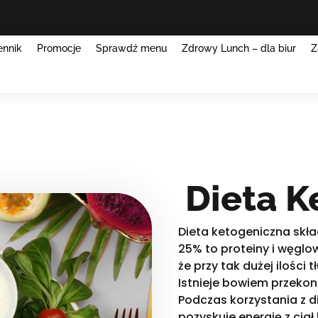
ennik
Promocje
Sprawdź menu
Zdrowy Lunch – dla biur
Z
Dieta K
Dieta ketogeniczna skła
25% to proteiny i węglo
że przy tak dużej ilości
Istnieje bowiem przekona
Podczas korzystania z d
pozyskuje energię z cia