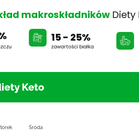
kład makroskładników
Diety
5%
15 - 25%
zawartości białka
szczu
iety Keto
torek
Środa