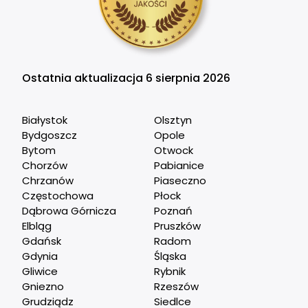
Ostatnia aktualizacja 6 sierpnia 2026
Białystok
Olsztyn
Bydgoszcz
Opole
Bytom
Otwock
Chorzów
Pabianice
Chrzanów
Piaseczno
Częstochowa
Płock
Dąbrowa Górnicza
Poznań
Elbląg
Pruszków
Gdańsk
Radom
Gdynia
Śląska
Gliwice
Rybnik
Gniezno
Rzeszów
Grudziądz
Siedlce