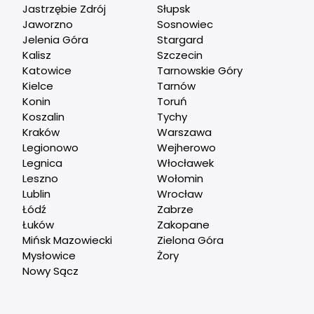
Jastrzębie Zdrój
Słupsk
Jaworzno
Sosnowiec
Jelenia Góra
Stargard
Kalisz
Szczecin
Katowice
Tarnowskie Góry
Kielce
Tarnów
Konin
Toruń
Koszalin
Tychy
Kraków
Warszawa
Legionowo
Wejherowo
Legnica
Włocławek
Leszno
Wołomin
Lublin
Wrocław
Łódź
Zabrze
Łuków
Zakopane
Mińsk Mazowiecki
Zielona Góra
Mysłowice
Żory
Nowy Sącz