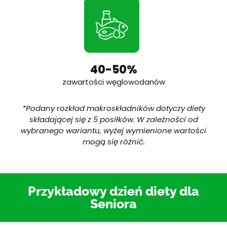
40-50%
zawartości węglowodanów
*Podany rozk
ład makroskładnik
ów dotyczy diety
sk
ładającej się z 5 posiłk
ów. W zale
żności od
wybranego wariantu, wyżej wymienione wartości
mogą się r
ó
żnić.
Przykładowy dzień diety dla
Seniora