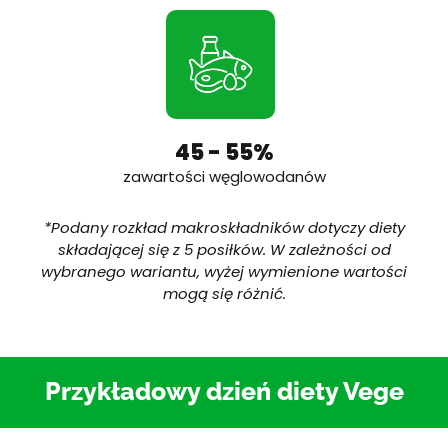
45 - 55%
zawartości węglowodanów
*Podany rozk
ład makroskładnik
ów dotyczy diety
sk
ładającej się z 5 posiłk
ów. W zale
żności od
wybranego wariantu, wyżej wymienione wartości
mogą się r
ó
żnić.
Przykładowy dzień diety Vege