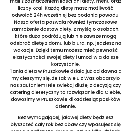
mail z zaznaczeniem ilości dni diety, menu oraz
liczby kcal. Każdą dietę masz możliwość
odwołać 24h wcześniej bez podania powodu.
Nasza oferta pozwala również tymczasowe
zamrożenie dostaw diety, z myślą o osobach,
które dużo podróżują lub nie zawsze mogą
odebrać dietę z domu lub biura, np. jedziesz na
wakacje. Dzięki temu możesz mieć pewność
elastyczności swojej diety i umożliwia dalsze
korzystanie.
Tania dieta w Pruszkowie działa już od dawna a
my cieszymy się, że tak wielu z Was obdarzyło
nas zaufaniem! Nie zwlekaj dłużej z decyzją czy
catering dietetyczny to rozwiązanie dla Ciebie,
dowozimy w Pruszkowie kilkadziesiąt posiłków
dziennie.
Bez wymagającej, jałowej diety będziesz
błyszczeć cały rok bez obaw czy wpasujesz się