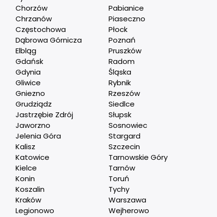
Chorzów
Pabianice
Chrzanów
Piaseczno
Częstochowa
Płock
Dąbrowa Górnicza
Poznań
Elbląg
Pruszków
Gdańsk
Radom
Gdynia
Śląska
Gliwice
Rybnik
Gniezno
Rzeszów
Grudziądz
Siedlce
Jastrzębie Zdrój
Słupsk
Jaworzno
Sosnowiec
Jelenia Góra
Stargard
Kalisz
Szczecin
Katowice
Tarnowskie Góry
Kielce
Tarnów
Konin
Toruń
Koszalin
Tychy
Kraków
Warszawa
Legionowo
Wejherowo