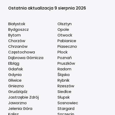
Ostatnia aktualizacja 9 sierpnia 2026
Białystok
Olsztyn
Bydgoszcz
Opole
Bytom
Otwock
Chorzów
Pabianice
Chrzanów
Piaseczno
Częstochowa
Płock
Dąbrowa Górnicza
Poznań
Elbląg
Pruszków
Gdańsk
Radom
Gdynia
Śląska
Gliwice
Rybnik
Gniezno
Rzeszów
Grudziądz
Siedlce
Jastrzębie Zdrój
Słupsk
Jaworzno
Sosnowiec
Jelenia Góra
Stargard
Kalisz
Szczecin