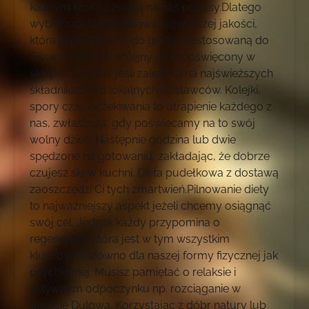
każdym kroku czekają na nas pokusy.Dlatego
wybierz dietę pudełkową najwyższej jakości,
która przypadnie Ci do gustu, dostosowaną do
Twoich potrzeb! Kolejny czas poświęcony w
sklepie lub kilku, jeśli zależy Ci na najświeższych
składnikach od lokalnych dostawców. Kolejki,
spory czas oczekiwania to utrapienie każdego z
nas, zwłaszcza, gdy poświęcamy na to swój
wolny dzień. Następnie godzina lub dwie
spędzone na gotowaniu, zakładając, że dobrze
czujesz się w kuchni. Dieta pudełkowa z dostawą
zaoszczędzi Ci tych zmartwień.Pilnowanie diety
to najważniejszy aspekt jeżeli chcemy osiągnąć
swój cel. Jednak każdy przypomina o
regeneracji, która jest w tym wszystkim
kluczowa zarówno dla naszej formy fizycznej jak
psychicznej. Musisz pamiętać o relaksie i
aktywnym odpoczynku np. rozciąganie w
mieście Dulowa. Korzystając z dóbr natury lub