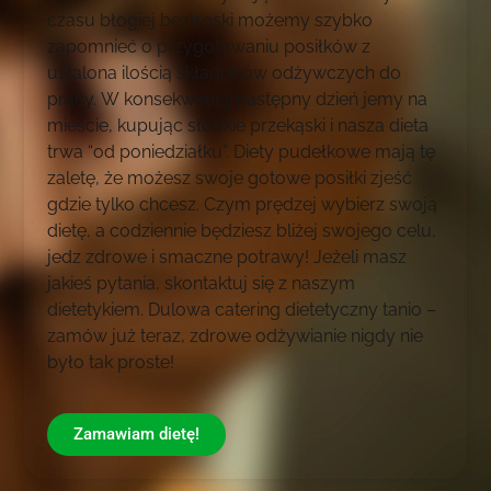
czasu błogiej beztroski możemy szybko
zapomnieć o przygotowaniu posiłków z
ustalona ilością składników odżywczych do
pracy. W konsekwencji następny dzień jemy na
mieście, kupując słodkie przekąski i nasza dieta
trwa “od poniedziałku”. Diety pudełkowe mają tę
zaletę, że możesz swoje gotowe posiłki zjeść
gdzie tylko chcesz. Czym prędzej wybierz swoją
dietę, a codziennie będziesz bliżej swojego celu,
jedz zdrowe i smaczne potrawy! Jeżeli masz
jakieś pytania, skontaktuj się z naszym
dietetykiem. Dulowa catering dietetyczny tanio –
zamów już teraz, zdrowe odżywianie nigdy nie
było tak proste!
Zamawiam dietę!