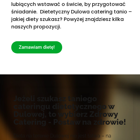
lubiących wstawać o świcie, by przygotować
śniadanie. Dietetyczny Dulowa catering tanio –
jakiej diety szukasz? Powyżej znajdziesz kilka
naszych propozycji.
Zamawiam dietę!
Jeżeli szukasz taniego
cateringu dietetycznego w
Dulowej, to wybierz Zdrowy
Catering - Postaw na zdrowie!
Dieta na terenie Dulowej nie jest łatwa – na