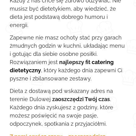
Każdy z nas chce się zdrowo odżywiać. Nie
musisz być dietetykiem, aby wiedzieć, że
dieta jest podstawą dobrego humoru i
energii.
Zapewne nie masz ochoty stać przy garach
żmudnych godzin w kuchni, układając menu
i gotując dla siebie osobne posiłki.
Rozwiązaniem jest
najlepszy fit
catering
dietetyczny
, który każdego dnia zapewni Ci
pyszne i zbilansowane zestawy.
Dieta z dostawą pod wskazany adres na
terenie Dulowej
zaoszczędzi Twój czas
.
Każdego dnia zyskujesz 2 godziny, które
możesz poświęcić na swoje pasje,
odpoczynek, spotkania z przyjaciółmi.