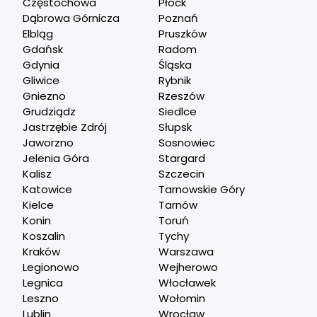
Częstochowa
Płock
Dąbrowa Górnicza
Poznań
Elbląg
Pruszków
Gdańsk
Radom
Gdynia
Śląska
Gliwice
Rybnik
Gniezno
Rzeszów
Grudziądz
Siedlce
Jastrzębie Zdrój
Słupsk
Jaworzno
Sosnowiec
Jelenia Góra
Stargard
Kalisz
Szczecin
Katowice
Tarnowskie Góry
Kielce
Tarnów
Konin
Toruń
Koszalin
Tychy
Kraków
Warszawa
Legionowo
Wejherowo
Legnica
Włocławek
Leszno
Wołomin
Lublin
Wrocław