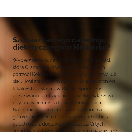
Szukasz taniego cateringu
dietetycznego w Malborku?
Wybierz dietę pudełkową najwyższej jakości,
która Ci smakuje, dostosowaną do Twoich
potrzeb! Kolejny czas spędzony w markecie lub
kilku, jeśli zależy Ci na świeżych składnikach od
lokalnych dostawców. Kolejki, spory czas
oczekiwania to utrapienie dla wielu, zwłaszcza
gdy poświęcamy na to swój wolny dzień.
Następnie godzina lub dwie spędzone na
gotowaniu, i to w najlepszym wypadku Dieta
pudełkowa z dostawą zaoszczędzi Ci tych
zmartwień. Zdrowe odżywianie to najważniejszy