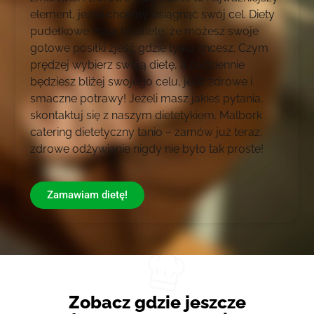
element, jeżeli chcemy osiągnąć swój cel. Diety
pudełkowe mają tę zaletę, że możesz swoje
gotowe posiłki zjeść gdzie tylko chcesz. Czym
prędzej wybierz swoją dietę, a codziennie
będziesz bliżej swojego celu, jedz zdrowe i
smaczne potrawy! Jeżeli masz jakieś pytania,
skontaktuj się z naszym dietetykiem. Malbork
catering dietetyczny tanio – zamów już teraz,
zdrowe odżywianie nigdy nie było tak proste!
Zamawiam dietę!
Zobacz gdzie jeszcze