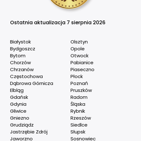
Ostatnia aktualizacja 7 sierpnia 2026
Białystok
Olsztyn
Bydgoszcz
Opole
Bytom
Otwock
Chorzów
Pabianice
Chrzanów
Piaseczno
Częstochowa
Płock
Dąbrowa Górnicza
Poznań
Elbląg
Pruszków
Gdańsk
Radom
Gdynia
Śląska
Gliwice
Rybnik
Gniezno
Rzeszów
Grudziądz
Siedlce
Jastrzębie Zdrój
Słupsk
Jaworzno
Sosnowiec