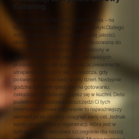
Catering
Dieta na terenie Miedźnej nie jest prosta – na
każdym kroku czekają na nas smakołyki.Dlatego
wybierz dietę pudełkową najwyższej jakości,
która przypadnie Ci do gustu, dostosowaną do
Twoich potrzeb! Kolejny czas spędzony w
sklepie lub kilku, jeśli zależy Ci na świeżych
produktach. Kolejki, spory czas oczekiwania to
utrapienie każdego z nas, zwłaszcza, gdy
poświęcamy na to swój wolny dzień. Następnie
godzina lub dwie spędzone na gotowaniu,
zakładając, że dobrze czujesz się w kuchni. Dieta
pudełkowa z dostawą zaoszczędzi Ci tych
zmartwień.Zdrowe odżywianie to najważniejszy
element jeżeli chcemy osiągnąć swój cel. Jednak
każdy przypomina o regeneracji, która jest w
tym wszystkim kluczowa szczególnie dla naszej