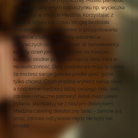
formy fizycznej jak psychicznej. Musisz pamiętać
o relaksie i aktywnym odpoczynku np. wycieczka
rowerowa w mieście Miedźna. Korzystając z
uroków natury lub czasu błogiej beztroski
możemy szybko zapomnieć o przygotowaniu
posiłków z ustalona ilością składników
odżywczych na kolejny dzień. W konsekwencji
kolejny dzień jemy coś szybko na mieście,
kupując słodkie przekąski i nasza dieta trwa w
nieskończoność. Diety pudełkowe mają tę zaletę,
że możesz swoje gotowe posiłki zjeść gdzie
tylko chcesz. Czym prędzej wybierz swoją dietę,
a codziennie będziesz bliżej swojego celu, jedz
zdrowe i smaczne potrawy! Jeżeli masz jakieś
pytania, skontaktuj się z naszym dietetykiem.
Miedźna catering dietetyczny tanio – zamów już
teraz, zdrowe odżywianie nigdy nie było tak
proste!