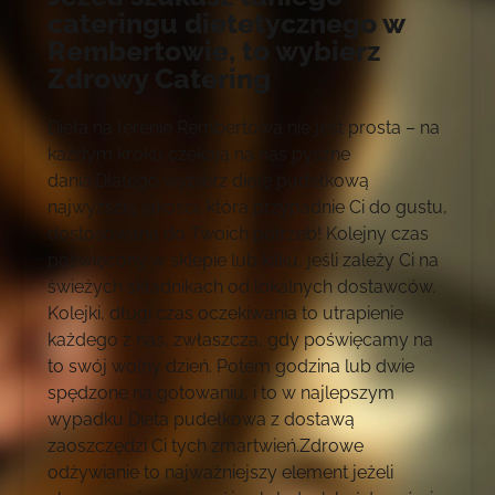
cateringu dietetycznego w
Rembertowie, to wybierz
Zdrowy Catering
Dieta na terenie Rembertowa nie jest prosta – na
każdym kroku czekają na nas pyszne
dania.Dlatego wybierz dietę pudełkową
najwyższej jakości, która przypadnie Ci do gustu,
dostosowaną do Twoich potrzeb! Kolejny czas
poświęcony w sklepie lub kilku, jeśli zależy Ci na
świeżych składnikach od lokalnych dostawców.
Kolejki, długi czas oczekiwania to utrapienie
każdego z nas, zwłaszcza, gdy poświęcamy na
to swój wolny dzień. Potem godzina lub dwie
spędzone na gotowaniu, i to w najlepszym
wypadku Dieta pudełkowa z dostawą
zaoszczędzi Ci tych zmartwień.Zdrowe
odżywianie to najważniejszy element jeżeli