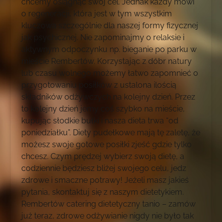
chcemy osiągnąć swój cel. Jednak każdy mówi
o regeneracji, która jest w tym wszystkim
kluczowa szczególnie dla naszej formy fizycznej
jak psychicznej. Nie zapominajmy o relaksie i
aktywnym odpoczynku np. bieganie po parku w
mieście Rembertów. Korzystając z dóbr natury
lub czasu wolnego możemy łatwo zapomnieć o
przygotowaniu posiłków z ustalona ilością
składników odżywczych na kolejny dzień. Przez
to kolejny dzień jemy coś szybko na mieście,
kupując słodkie bułki i nasza dieta trwa “od
poniedziałku”. Diety pudełkowe mają tę zaletę, że
możesz swoje gotowe posiłki zjeść gdzie tylko
chcesz. Czym prędzej wybierz swoją dietę, a
codziennie będziesz bliżej swojego celu, jedz
zdrowe i smaczne potrawy! Jeżeli masz jakieś
pytania, skontaktuj się z naszym dietetykiem.
Rembertów catering dietetyczny tanio – zamów
już teraz, zdrowe odżywianie nigdy nie było tak