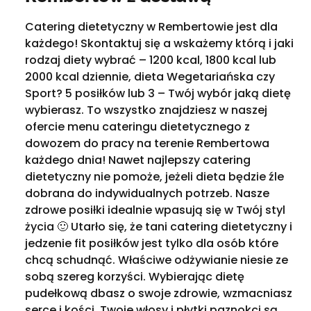
Catering dietetyczny w Rembertowie jest dla
każdego! Skontaktuj się a wskażemy którą i jaki
rodzaj diety wybrać – 1200 kcal, 1800 kcal lub
2000 kcal dziennie, dieta Wegetariańska czy
Sport? 5 posiłków lub 3 – Twój wybór jaką dietę
wybierasz. To wszystko znajdziesz w naszej
ofercie menu cateringu dietetycznego z
dowozem do pracy na terenie Rembertowa
każdego dnia! Nawet najlepszy catering
dietetyczny nie pomoże, jeżeli dieta będzie źle
dobrana do indywidualnych potrzeb. Nasze
zdrowe posiłki idealnie wpasują się w Twój styl
życia 🙂 Utarło się, że tani catering dietetyczny i
jedzenie fit posiłków jest tylko dla osób które
chcą schudnąć. Właściwe odżywianie niesie ze
sobą szereg korzyści. Wybierając dietę
pudełkową dbasz o swoje zdrowie, wzmacniasz
serce i kości. Twoje włosy i płytki paznokci są