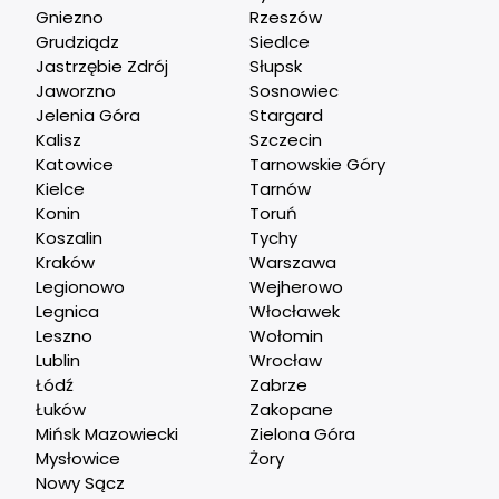
Gniezno
Rzeszów
Grudziądz
Siedlce
Jastrzębie Zdrój
Słupsk
Jaworzno
Sosnowiec
Jelenia Góra
Stargard
Kalisz
Szczecin
Katowice
Tarnowskie Góry
Kielce
Tarnów
Konin
Toruń
Koszalin
Tychy
Kraków
Warszawa
Legionowo
Wejherowo
Legnica
Włocławek
Leszno
Wołomin
Lublin
Wrocław
Łódź
Zabrze
Łuków
Zakopane
Mińsk Mazowiecki
Zielona Góra
Mysłowice
Żory
Nowy Sącz