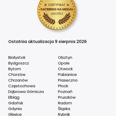
Ostatnia aktualizacja 9 sierpnia 2026
Białystok
Olsztyn
Bydgoszcz
Opole
Bytom
Otwock
Chorzów
Pabianice
Chrzanów
Piaseczno
Częstochowa
Płock
Dąbrowa Górnicza
Poznań
Elbląg
Pruszków
Gdańsk
Radom
Gdynia
Śląska
Gliwice
Rybnik