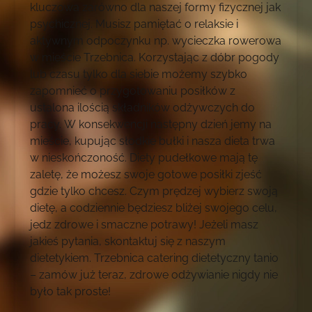
kluczowa zarówno dla naszej formy fizycznej jak
psychicznej. Musisz pamiętać o relaksie i
aktywnym odpoczynku np. wycieczka rowerowa
w mieście Trzebnica. Korzystając z dóbr pogody
lub czasu tylko dla siebie możemy szybko
zapomnieć o przygotowaniu posiłków z
ustalona ilością składników odżywczych do
pracy. W konsekwencji następny dzień jemy na
mieście, kupując słodkie bułki i nasza dieta trwa
w nieskończoność. Diety pudełkowe mają tę
zaletę, że możesz swoje gotowe posiłki zjeść
gdzie tylko chcesz. Czym prędzej wybierz swoją
dietę, a codziennie będziesz bliżej swojego celu,
jedz zdrowe i smaczne potrawy! Jeżeli masz
jakieś pytania, skontaktuj się z naszym
dietetykiem. Trzebnica catering dietetyczny tanio
– zamów już teraz, zdrowe odżywianie nigdy nie
było tak proste!