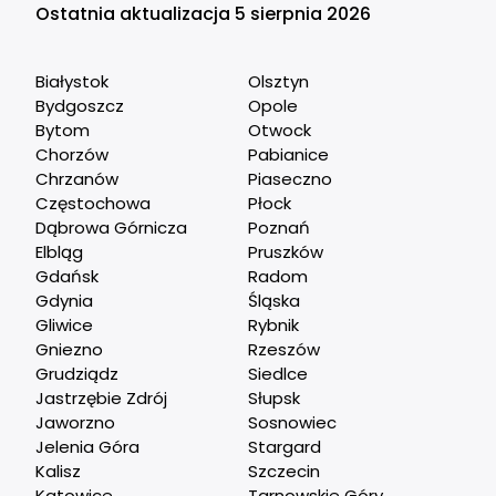
Ostatnia aktualizacja 5 sierpnia 2026
Białystok
Olsztyn
Bydgoszcz
Opole
Bytom
Otwock
Chorzów
Pabianice
Chrzanów
Piaseczno
Częstochowa
Płock
Dąbrowa Górnicza
Poznań
Elbląg
Pruszków
Gdańsk
Radom
Gdynia
Śląska
Gliwice
Rybnik
Gniezno
Rzeszów
Grudziądz
Siedlce
Jastrzębie Zdrój
Słupsk
Jaworzno
Sosnowiec
Jelenia Góra
Stargard
Kalisz
Szczecin
Katowice
Tarnowskie Góry