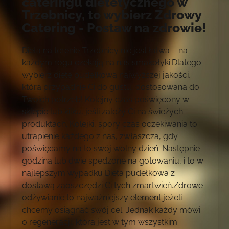
cateringu dietetycznego w
Trzebnicy, to wybierz Zdrowy
Catering - Postaw na zdrowie!
Dieta na terenie Trzebnicy nie jest łatwa – na
każdym rogu czekają na nas smakołyki.Dlatego
wybierz dietę pudełkową najwyższej jakości,
która przypadnie Ci do gustu, dostosowaną do
Twoich potrzeb! Kolejny czas poświęcony w
sklepie lub kilku, jeśli zależy Ci na świeżych
produktach. Kolejki, spory czas oczekiwania to
utrapienie każdego z nas, zwłaszcza, gdy
poświęcamy na to swój wolny dzień. Następnie
godzina lub dwie spędzone na gotowaniu, i to w
najlepszym wypadku Dieta pudełkowa z
dostawą zaoszczędzi Ci tych zmartwień.Zdrowe
odżywianie to najważniejszy element jeżeli
chcemy osiągnąć swój cel. Jednak każdy mówi
o regeneracji, która jest w tym wszystkim