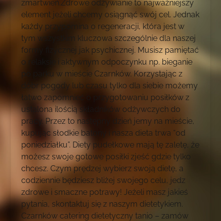
zmartwień.Zdrowe odżywianie to najważniejszy
element jeżeli chcemy osiągnąć swój cel. Jednak
każdy przypomina o regeneracji, która jest w
tym wszystkim kluczowa szczególnie dla naszej
formy fizycznej jak psychicznej. Musisz pamiętać
o relaksie i aktywnym odpoczynku np. bieganie
po parku w mieście Czarnków. Korzystając z
dóbr pogody lub czasu tylko dla siebie możemy
łatwo zapomnieć o przygotowaniu posiłków z
ustalona ilością składników odżywczych do
pracy. Przez to następny dzień jemy na mieście,
kupując słodkie batony i nasza dieta trwa “od
poniedziałku”. Diety pudełkowe mają tę zaletę, że
możesz swoje gotowe posiłki zjeść gdzie tylko
chcesz. Czym prędzej wybierz swoją dietę, a
codziennie będziesz bliżej swojego celu, jedz
zdrowe i smaczne potrawy! Jeżeli masz jakieś
pytania, skontaktuj się z naszym dietetykiem.
Czarnków catering dietetyczny tanio – zamów