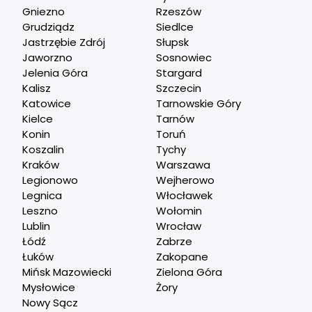
Gniezno
Rzeszów
Grudziądz
Siedlce
Jastrzębie Zdrój
Słupsk
Jaworzno
Sosnowiec
Jelenia Góra
Stargard
Kalisz
Szczecin
Katowice
Tarnowskie Góry
Kielce
Tarnów
Konin
Toruń
Koszalin
Tychy
Kraków
Warszawa
Legionowo
Wejherowo
Legnica
Włocławek
Leszno
Wołomin
Lublin
Wrocław
Łódź
Zabrze
Łuków
Zakopane
Mińsk Mazowiecki
Zielona Góra
Mysłowice
Żory
Nowy Sącz