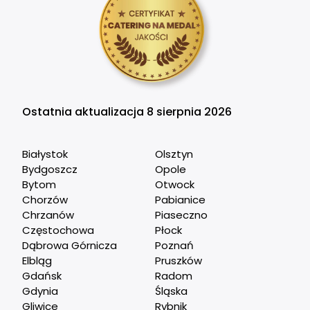
Ostatnia aktualizacja 8 sierpnia 2026
Białystok
Olsztyn
Bydgoszcz
Opole
Bytom
Otwock
Chorzów
Pabianice
Chrzanów
Piaseczno
Częstochowa
Płock
Dąbrowa Górnicza
Poznań
Elbląg
Pruszków
Gdańsk
Radom
Gdynia
Śląska
Gliwice
Rybnik