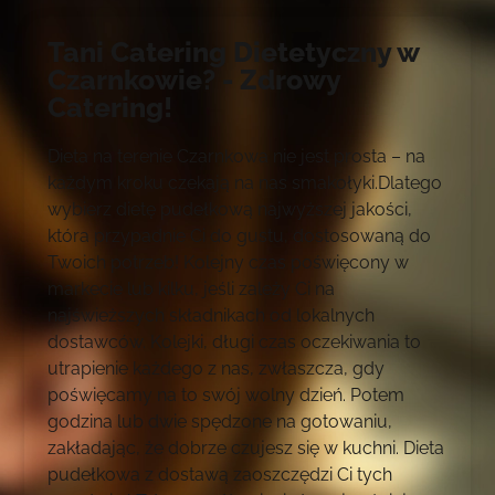
Tani Catering Dietetyczny w
Czarnkowie? - Zdrowy
Catering!
Dieta na terenie Czarnkowa nie jest prosta – na
każdym kroku czekają na nas smakołyki.Dlatego
wybierz dietę pudełkową najwyższej jakości,
która przypadnie Ci do gustu, dostosowaną do
Twoich potrzeb! Kolejny czas poświęcony w
markecie lub kilku, jeśli zależy Ci na
najświeższych składnikach od lokalnych
dostawców. Kolejki, długi czas oczekiwania to
utrapienie każdego z nas, zwłaszcza, gdy
poświęcamy na to swój wolny dzień. Potem
godzina lub dwie spędzone na gotowaniu,
zakładając, że dobrze czujesz się w kuchni. Dieta
pudełkowa z dostawą zaoszczędzi Ci tych