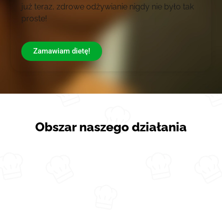
już teraz, zdrowe odżywianie nigdy nie było tak
proste!
Zamawiam dietę!
Obszar naszego działania