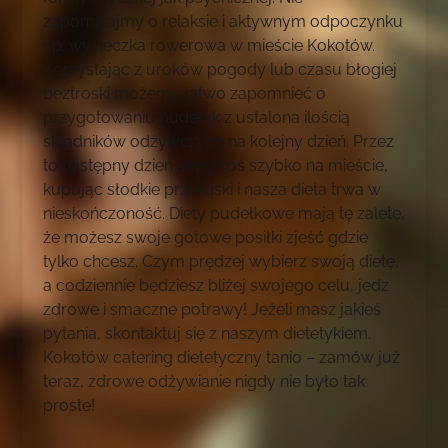
zapominajmy o relaksie i aktywnym odpoczynku
np. wycieczka rowerowa w mieście Kokotów.
Korzystając z uroków pogody lub czasu błogiej
beztroski możemy łatwo zapomnieć o
przygotowaniu pudełek z ustalona ilością
składników odżywczych na kolejny dzień. Przez
to następny dzień jemy coś szybko na mieście,
kupując słodkie przekąski i nasza dieta trwa w
nieskończoność. Diety pudełkowe mają tę zaletę,
że możesz swoje gotowe posiłki zjeść gdzie
tylko chcesz. Czym prędzej wybierz swoją dietę,
a codziennie będziesz bliżej swojego celu, jedz
zdrowe i smaczne potrawy! Jeżeli masz jakieś
pytania, skontaktuj się z naszym dietetykiem.
Kokotów catering dietetyczny tanio – zamów już
teraz, zdrowe odżywianie nigdy nie było tak
proste!