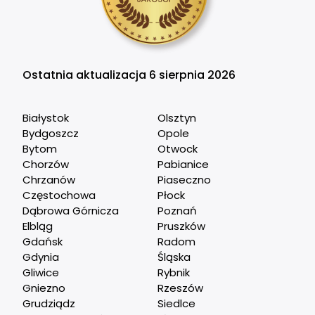
Ostatnia aktualizacja 6 sierpnia 2026
Białystok
Olsztyn
Bydgoszcz
Opole
Bytom
Otwock
Chorzów
Pabianice
Chrzanów
Piaseczno
Częstochowa
Płock
Dąbrowa Górnicza
Poznań
Elbląg
Pruszków
Gdańsk
Radom
Gdynia
Śląska
Gliwice
Rybnik
Gniezno
Rzeszów
Grudziądz
Siedlce