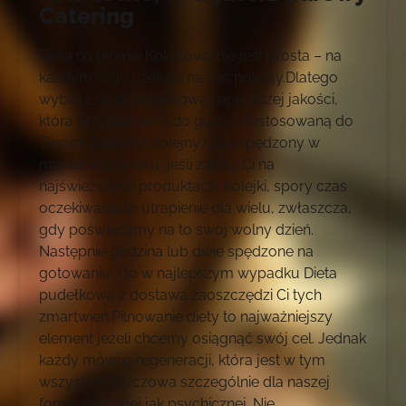
Catering
Dieta na terenie Kokotowa nie jest prosta – na
każdym rogu czekają na nas pokusy.Dlatego
wybierz dietę pudełkową najwyższej jakości,
która przypadnie Ci do gustu, dostosowaną do
Twoich potrzeb! Kolejny czas spędzony w
markecie lub kilku, jeśli zależy Ci na
najświeższych produktach. Kolejki, spory czas
oczekiwania to utrapienie dla wielu, zwłaszcza,
gdy poświęcamy na to swój wolny dzień.
Następnie godzina lub dwie spędzone na
gotowaniu, i to w najlepszym wypadku Dieta
pudełkowa z dostawą zaoszczędzi Ci tych
zmartwień.Pilnowanie diety to najważniejszy
element jeżeli chcemy osiągnąć swój cel. Jednak
każdy mówi o regeneracji, która jest w tym
wszystkim kluczowa szczególnie dla naszej
formy fizycznej jak psychicznej. Nie