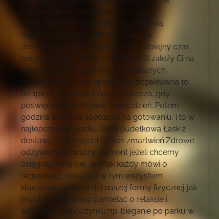
każdym kroku czekają na nas pyszne
dania.Dlatego wybierz dietę pudełkową
najwyższej jakości, która Ci smakuje,
dostosowaną do Twoich potrzeb! Kolejny czas
spędzony w markecie lub kilku, jeśli zależy Ci na
najświeższych składnikach od lokalnych
dostawców. Kolejki, spory czas oczekiwania to
utrapienie każdego z nas, zwłaszcza, gdy
poświęcamy na to swój wolny dzień. Potem
godzina lub dwie spędzone na gotowaniu, i to w
najlepszym wypadku Dieta pudełkowa Łask z
dostawą zaoszczędzi Ci tych zmartwień.Zdrowe
odżywianie to ważny element jeżeli chcemy
osiągnąć swój cel. Jednak każdy mówi o
regeneracji, która jest w tym wszystkim
kluczowa zarówno dla naszej formy fizycznej jak
psychicznej. Musisz pamiętać o relaksie i
aktywnym odpoczynku np. bieganie po parku w