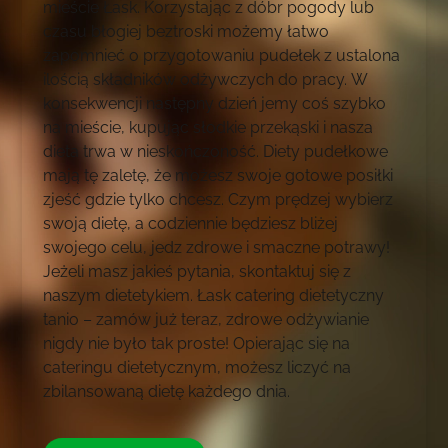
mieście Łask. Korzystając z dóbr pogody lub
czasu błogiej beztroski możemy łatwo
zapomnieć o przygotowaniu pudełek z ustalona
ilością składników odżywczych do pracy. W
konsekwencji następny dzień jemy coś szybko
na mieście, kupując słodkie przekąski i nasza
dieta trwa w nieskończoność. Diety pudełkowe
mają tę zaletę, że możesz swoje gotowe posiłki
zjeść gdzie tylko chcesz. Czym prędzej wybierz
swoją dietę, a codziennie będziesz bliżej
swojego celu, jedz zdrowe i smaczne potrawy!
Jeżeli masz jakieś pytania, skontaktuj się z
naszym dietetykiem. Łask catering dietetyczny
tanio – zamów już teraz, zdrowe odżywianie
nigdy nie było tak proste! Opierając się na
cateringu dietetycznym, możesz liczyć na
zbilansowaną dietę każdego dnia.