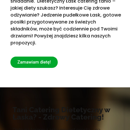
śniadanie. Dietetyczny Łask catering tanio –
jakiej diety szukasz? Interesuje Cię zdrowe
odżywianie? Jedzenie pudełkowe Łask, gotowe
posiłki przygotowywane ze świeżych
składników, może być codziennie pod Twoimi
drzwiami! Powyżej znajdziesz kilka naszych
propozycji.
Zamawiam dietę!
Tani Catering Dietetyczny w
Łaska? - Zdrowy Catering!
Dieta na terenie Łasku nie jest prosta – na