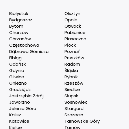
Białystok
Olsztyn
Bydgoszcz
Opole
Bytom
Otwock
Chorzów
Pabianice
Chrzanów
Piaseczno
Częstochowa
Płock
Dąbrowa Górnicza
Poznań
Elbląg
Pruszków
Gdańsk
Radom
Gdynia
Śląska
Gliwice
Rybnik
Gniezno
Rzeszów
Grudziądz
Siedlce
Jastrzębie Zdrój
Słupsk
Jaworzno
Sosnowiec
Jelenia Góra
Stargard
Kalisz
Szczecin
Katowice
Tarnowskie Góry
Kielce
Tarnów