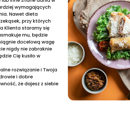
i lub inne znane dania w
bardziej wymagających
nia. Nawet dieta
zekąsek, przy których
a Klienta staramy się
asmakuje mu, będzie
osiągnie docelową wagę
ie nigdy nie zabraknie
dzie Cię kusiło w
alne rozwiązanie i Twoja
drowie i dobre
ność, że dajesz z siebie