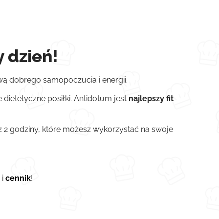
 dzień!
awą dobrego samopoczucia i energii.
 dietetyczne posiłki. Antidotum jest
najlepszy fit
z 2 godziny, które możesz wykorzystać na swoje
y
i
cennik
!