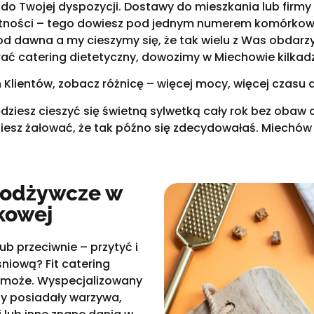
do Twojej dyspozycji. Dostawy do mieszkania lub firmy
tności – tego dowiesz pod jednym numerem komórko
od dawna a my cieszymy się, że tak wielu z Was obdarzy
ać catering dietetyczny, dowozimy w Miechowie kilkadz
lientów, zobacz różnicę – więcej mocy, więcej czasu dla
będziesz cieszyć się świetną sylwetką cały rok bez obaw 
ziesz żałować, że tak późno się zdecydowałaś. Miechów
i odżywcze w
kowej
ub przeciwnie – przytyć i
iową? Fit catering
omoże. Wyspecjalizowany
ty posiadały warzywa,