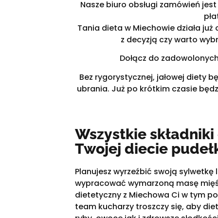
Nasze biuro obsługi zamówień jest 
pła
Tania dieta w Miechowie działa już 
z decyzją czy warto wybr
Dołącz do zadowolonych K
Bez rygorystycznej, jałowej diety 
ubrania. Już po krótkim czasie będ
Wszystkie składnik
Twojej diecie pudeł
Planujesz wyrzeźbić swoją sylwetkę l
wypracować wymarzoną masę mięśn
dietetyczny z Miechowa Ci w tym p
team kucharzy troszczy się, aby die