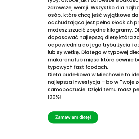
ryby, owoce jak i zdrowsze słodkośc
zdrowszej wersji. Wszystko dla naj
osób, które chcą jeść wyjątkowe da
odchudzająca jest pełna słodkich pr
możesz zrzucić zbędne kilogramy. Dl
dopasować najlepszą dietę która z
odpowiednia do jego trybu życia i 
lub sylwetkę. Dlatego w typowej diec
makaronu lub mięsa które pewnie bę
typowych fast foodach.
Dieta pudełkowa w Miechowie to ide
najlepsza inwestycja – bo w Twoje z
samopoczucie. Dzięki temu masz pew
100%!
Zamawiam dietę!