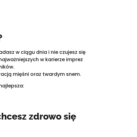
?
asz w ciągu dnia i nie czujesz się
najważniejszych w karierze imprez
ników.
eracją mięśni oraz twardym snem.
najlepsza:
chcesz zdrowo się