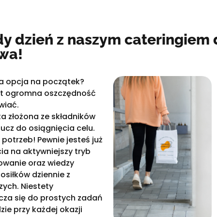
y dzień z naszym cateringiem 
wa!
na opcja na początek?
est ogromna oszczędność
wiać.
ta złożona ze składników
ucz do osiągnięcia celu.
trzeb! Pewnie jesteś już
ia na aktywniejszy tryb
towanie oraz wiedzy
osiłków dziennie z
ych. Niestety
icza się do prostych zadań
ie przy każdej okazji