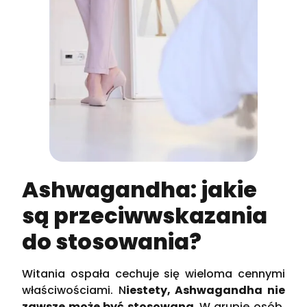
Ashwagandha: jakie
są przeciwwskazania
do stosowania?
Witania ospała cechuje się wieloma cennymi
właściwościami. N
iestety, Ashwagandha nie
zawsze może być stosowana.
W grupie osób,