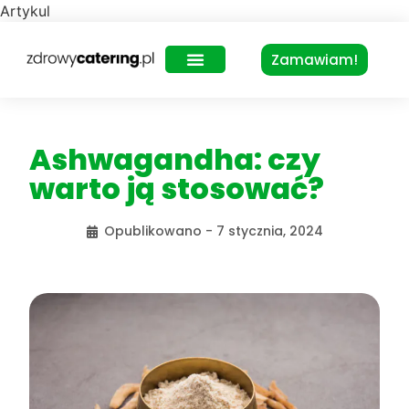
Artykul
Zamawiam!
Zdrowy Lunch – dla biur
Ashwagandha: czy
warto ją stosować?
Opublikowano -
7 stycznia, 2024