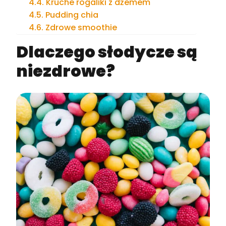
Kruche rogaliki z dżemem
Pudding chia
Zdrowe smoothie
Dlaczego słodycze są
niezdrowe?