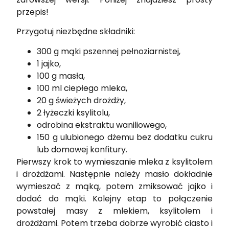
przepis!
Przygotuj niezbędne składniki:
300 g mąki pszennej pełnoziarnistej,
1 jajko,
100 g masła,
100 ml ciepłego mleka,
20 g świeżych drożdży,
2 łyżeczki ksylitolu,
odrobina ekstraktu waniliowego,
150 g ulubionego dżemu bez dodatku cukru
lub domowej konfitury.
Pierwszy krok to wymieszanie mleka z ksylitolem
i drożdżami. Następnie należy masło dokładnie
wymieszać z mąką, potem zmiksować jajko i
dodać do mąki. Kolejny etap to połączenie
powstałej masy z mlekiem, ksylitolem i
drożdżami. Potem trzeba dobrze wyrobić ciasto i