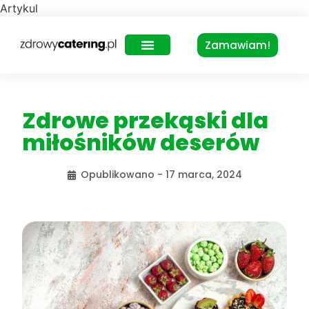
Artykul
Zamawiam!
Zdrowy Lunch – dla biur
Zdrowe przekąski dla
miłośników deserów
Opublikowano -
17 marca, 2024