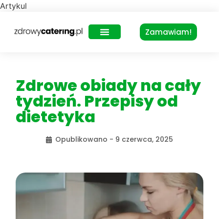
Artykul
Zamawiam!
Zdrowy Lunch – dla biur
Zdrowe obiady na cały
tydzień. Przepisy od
dietetyka
Opublikowano -
9 czerwca, 2025