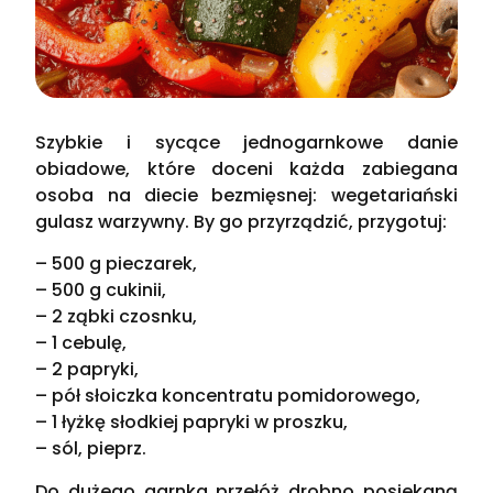
Szybkie i sycące jednogarnkowe danie
obiadowe, które doceni każda zabiegana
osoba na diecie bezmięsnej: wegetariański
gulasz warzywny. By go przyrządzić, przygotuj:
– 500 g pieczarek,
– 500 g cukinii,
– 2 ząbki czosnku,
– 1 cebulę,
– 2 papryki,
– pół słoiczka koncentratu pomidorowego,
– 1 łyżkę słodkiej papryki w proszku,
– sól, pieprz.
Do dużego garnka przełóż drobno posiekaną