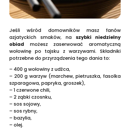
Jeśli wśród domowników masz fanów
azjatyckich smaków, na
szybki niedzielny
obiad
możesz zaserwować aromatyczną
wołowinę po tajsku z warzywami. Składniki
potrzebne do przyrządzenia tego dania to:
– 400 g wołowiny z udźca,
– 200 g warzyw (marchew, pietruszka, fasolka
szparagowa, papryka, groszek),
– 1 czerwone chili,
– 2 ząbki czosnku,
– sos sojowy,
– sos rybny,
– bazylia,
– olej.