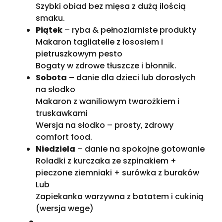
Szybki obiad bez mięsa z dużą ilością
smaku.
Piątek
– ryba & pełnoziarniste produkty
Makaron tagliatelle z łososiem i
pietruszkowym pesto
Bogaty w zdrowe tłuszcze i błonnik.
Sobota
– danie dla dzieci lub dorosłych
na słodko
Makaron z waniliowym twarożkiem i
truskawkami
Wersja na słodko – prosty, zdrowy
comfort food.
Niedziela
– danie na spokojne gotowanie
Roladki z kurczaka ze szpinakiem +
pieczone ziemniaki + surówka z buraków
Lub
Zapiekanka warzywna z batatem i cukinią
(wersja wege)