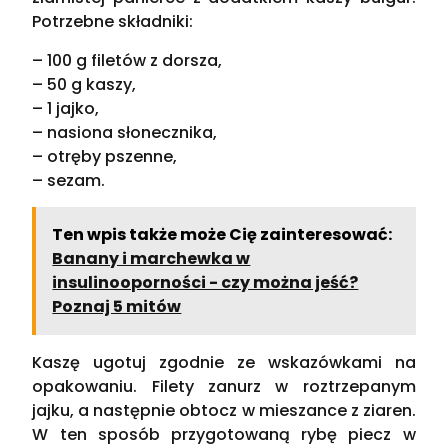
Potrzebne składniki:
– 100 g filetów z dorsza,
– 50 g kaszy,
– 1 jajko,
– nasiona słonecznika,
– otręby pszenne,
– sezam.
Ten wpis także może Cię zainteresować:
Banany i marchewka w
insulinooporności - czy można jeść?
Poznaj 5 mitów
Kaszę ugotuj zgodnie ze wskazówkami na
opakowaniu. Filety zanurz w roztrzepanym
jajku, a następnie obtocz w mieszance z ziaren.
W ten sposób przygotowaną rybę piecz w