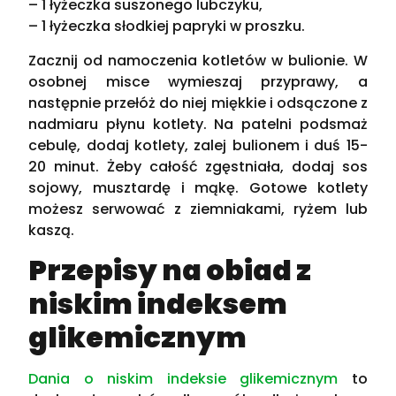
– 1 łyżeczka suszonego lubczyku,
– 1 łyżeczka słodkiej papryki w proszku.
Zacznij od namoczenia kotletów w bulionie. W
osobnej misce wymieszaj przyprawy, a
następnie przełóż do niej miękkie i odsączone z
nadmiaru płynu kotlety. Na patelni podsmaż
cebulę, dodaj kotlety, zalej bulionem i duś 15-
20 minut. Żeby całość zgęstniała, dodaj sos
sojowy, musztardę i mąkę. Gotowe kotlety
możesz serwować z ziemniakami, ryżem lub
kaszą.
Przepisy na obiad z
niskim indeksem
glikemicznym
Dania o niskim indeksie glikemicznym
to