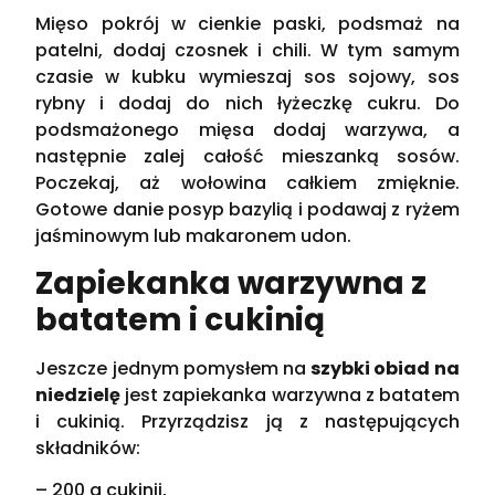
Mięso pokrój w cienkie paski, podsmaż na
patelni, dodaj czosnek i chili. W tym samym
czasie w kubku wymieszaj sos sojowy, sos
rybny i dodaj do nich łyżeczkę cukru. Do
podsmażonego mięsa dodaj warzywa, a
następnie zalej całość mieszanką sosów.
Poczekaj, aż wołowina całkiem zmięknie.
Gotowe danie posyp bazylią i podawaj z ryżem
jaśminowym lub makaronem udon.
Zapiekanka warzywna z
batatem i cukinią
Jeszcze jednym pomysłem na
szybki obiad na
niedzielę
jest zapiekanka warzywna z batatem
i cukinią. Przyrządzisz ją z następujących
składników:
– 200 g cukinii,