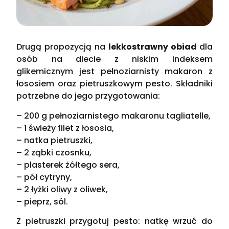
Drugą propozycją na
lekkostrawny obiad
dla
osób na diecie z niskim indeksem
glikemicznym jest pełnoziarnisty makaron z
łososiem oraz pietruszkowym pesto. Składniki
potrzebne do jego przygotowania:
– 200 g pełnoziarnistego makaronu tagliatelle,
– 1 świeży filet z łososia,
– natka pietruszki,
– 2 ząbki czosnku,
– plasterek żółtego sera,
– pół cytryny,
– 2 łyżki oliwy z oliwek,
– pieprz, sól.
Z pietruszki przygotuj pesto: natkę wrzuć do