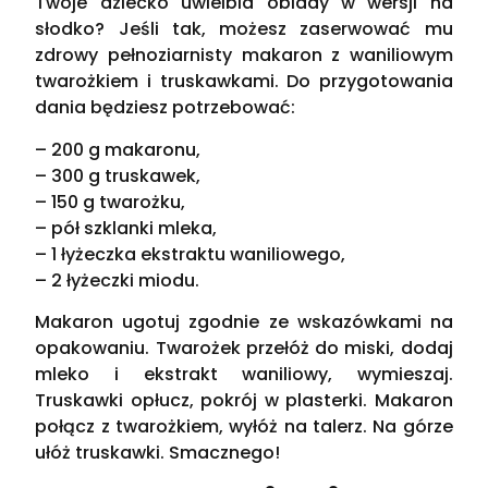
Twoje dziecko uwielbia obiady w wersji na
słodko? Jeśli tak, możesz zaserwować mu
zdrowy pełnoziarnisty makaron z waniliowym
twarożkiem i truskawkami. Do przygotowania
dania będziesz potrzebować:
– 200 g makaronu,
– 300 g truskawek,
– 150 g twarożku,
– pół szklanki mleka,
– 1 łyżeczka ekstraktu waniliowego,
– 2 łyżeczki miodu.
Makaron ugotuj zgodnie ze wskazówkami na
opakowaniu. Twarożek przełóż do miski, dodaj
mleko i ekstrakt waniliowy, wymieszaj.
Truskawki opłucz, pokrój w plasterki. Makaron
połącz z twarożkiem, wyłóż na talerz. Na górze
ułóż truskawki. Smacznego!