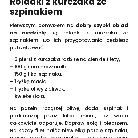
Roladki z kurczaka ze
szpinakiem
Pierwszym pomysłem na
dobry szybki obiad
na niedzielę
są roladki z kurczaka ze
szpinakiem. Do ich przygotowania będziesz
potrzebować:
– 3 piersi z kurczaka rozbite na cienkie filety,
– 100 g sera mozzarella,
– 150 g liści szpinaku,
– 1 łyżkę masła,
– 1 łyżkę oliwy z oliwek,
– świeże zioła.
Na patelni rozgrzej oliwę, dodaj szpinak i
podsmażaj przez kilka minut, aż woda
całkowicie odparuje. Dopraw solą i pieprzem.
Na każdy filet nałóż niewielką porcję szpinaku,
posyp startą mozzarellą i ostrożnie zwiń.