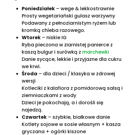
Poniedziałek
– wege & lekkostrawnie
Prosty wegetariański gulasz warzywny
Podawany z pełnoziarnistym ryżem lub
kromką chleba razowego.
Wtorek
– niskie IG
Ryba pieczona w ziarnistej panierce z
kaszą bulgur i surówką z
marchewki
Danie sycące, lekkie i przyjazne dla cukru
we krwi.
Środa
– dla dzieci / klasyka w zdrowej
wersji
Kotleciki z kalafiora z pomidorową salsą i
ziemniaczkami z wody
Dzieci je pokochają, a i dorośli się
najedzą.
Czwartek
– szybkie, białkowe danie
Kotlety sojowe w sosie własnym + kasza
gryczana + ogórki kiszone