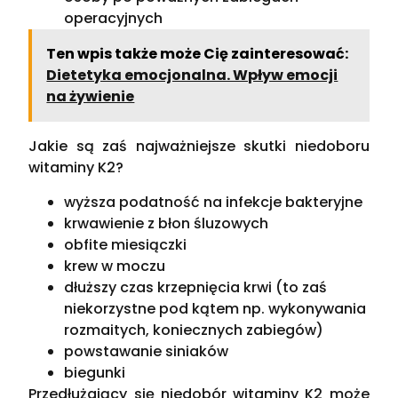
operacyjnych
Ten wpis także może Cię zainteresować:
Dietetyka emocjonalna. Wpływ emocji
na żywienie
Jakie są zaś najważniejsze skutki niedoboru
witaminy K2?
wyższa podatność na infekcje bakteryjne
krwawienie z błon śluzowych
obfite miesiączki
krew w moczu
dłuższy czas krzepnięcia krwi (to zaś
niekorzystne pod kątem np. wykonywania
rozmaitych, koniecznych zabiegów)
powstawanie siniaków
biegunki
Przedłużający się niedobór witaminy K2 może