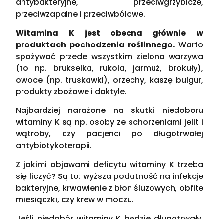
antybakteryjne, przeciwgrzybicze,
przeciwzapalne i przeciwbólowe.
Witamina K jest obecna głównie w
produktach pochodzenia roślinnego.
Warto
spożywać przede wszystkim zielona warzywa
(to np. brukselka, rukola, jarmuż, brokuły),
owoce (np. truskawki), orzechy, kaszę bulgur,
produkty zbożowe i daktyle.
Najbardziej narażone na skutki niedoboru
witaminy K są np. osoby ze schorzeniami jelit i
wątroby, czy pacjenci po długotrwałej
antybiotykoterapii.
Z jakimi objawami deficytu witaminy K trzeba
się liczyć? Są to: wyższa podatność na infekcje
bakteryjne, krwawienie z błon śluzowych, obfite
miesiączki, czy krew w moczu.
Jeśli niedobór witaminy K będzie długotrwały,