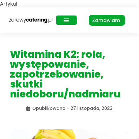
Artykul
Zamawiam!
Zdrowy Lunch – dla biur
Witamina K2: rola,
występowanie,
zapotrzebowanie,
skutki
niedoboru/nadmiaru
Opublikowano -
27 listopada, 2023