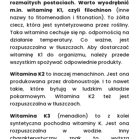
rozmaitych postaciach. Warto wyodrębnić
m.in. witaminę K1, czyli filochinon
(inne
nazwy to fitomenadion i fitonation). To żółta
ciecz, która jest syntetyzowana przez rośliny.
Taka witamina cechuje się np. odpornością na
działanie temperatury. Co ważne, jest
rozpuszczalna w tłuszczach. Aby dostarczać
witaminę K1 do organizmu, należy przede
wszystkim spożywać odpowiednie produkty.
Witamina K2
to inaczej menachinon. Jest ona
produkowana przez drobnoustroje. I to nawet
takie, które bytują w ludzkim układzie
pokarmowym. Witamina K2 też jest
rozpuszczalna w tłuszczach.
Witamina K3
(menadion) to z kolei
syntetyczna pochodna witaminy K. Jest ona
rozpuszczalna w wodzie. Inny
charakterystyczny znak to wyższa