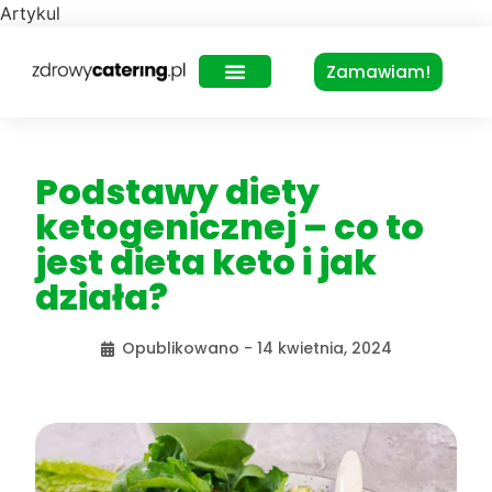
Artykul
Zamawiam!
Zdrowy Lunch – dla biur
Podstawy diety
ketogenicznej – co to
jest dieta keto i jak
działa?
Opublikowano -
14 kwietnia, 2024