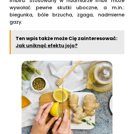
imbiru. Stosowany w nadmiarze imbir może
wywołać pewne skutki uboczne, a m.in.:
biegunka, bóle brzucha, zgaga, nadmierne
gazy.
Ten wpis także może Cię zainteresować:
Jak uniknąć efektu jojo?