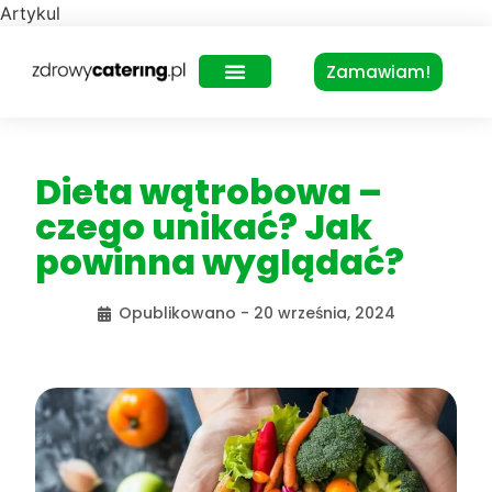
Artykul
Zamawiam!
Zdrowy Lunch – dla biur
Dieta wątrobowa –
czego unikać? Jak
powinna wyglądać?
Opublikowano -
20 września, 2024