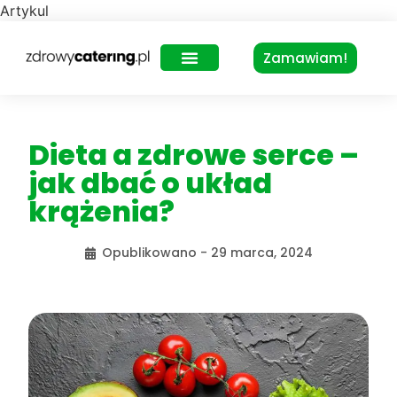
Artykul
Zamawiam!
Zdrowy Lunch – dla biur
Dieta a zdrowe serce –
jak dbać o układ
krążenia?
Opublikowano -
29 marca, 2024