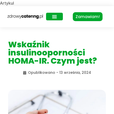
Artykul
Zamawiam!
Zdrowy Lunch – dla biur
Wskaźnik
insulinooporności
HOMA-IR. Czym jest?
Opublikowano -
13 września, 2024