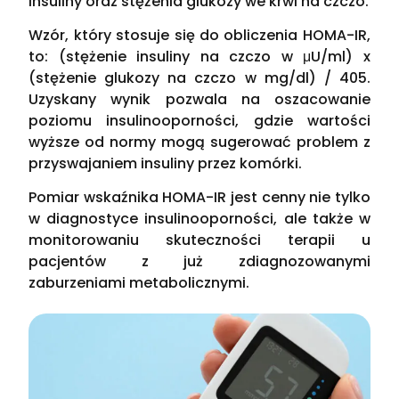
insuliny oraz stężenia glukozy we krwi na czczo.
Wzór, który stosuje się do obliczenia HOMA-IR,
to: (stężenie insuliny na czczo w μU/ml) x
(stężenie glukozy na czczo w mg/dl) / 405.
Uzyskany wynik pozwala na oszacowanie
poziomu insulinooporności, gdzie wartości
wyższe od normy mogą sugerować problem z
przyswajaniem insuliny przez komórki.
Pomiar wskaźnika HOMA-IR jest cenny nie tylko
w diagnostyce insulinooporności, ale także w
monitorowaniu skuteczności terapii u
pacjentów z już zdiagnozowanymi
zaburzeniami metabolicznymi.