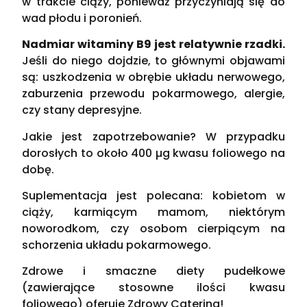
w trakcie ciąży, ponieważ przyczyniają się do
wad płodu i poronień.
Nadmiar witaminy B9 jest relatywnie rzadki.
Jeśli do niego dojdzie, to głównymi objawami
są: uszkodzenia w obrębie układu nerwowego,
zaburzenia przewodu pokarmowego, alergie,
czy stany depresyjne.
Jakie jest zapotrzebowanie? W przypadku
dorosłych to około 400 µg kwasu foliowego na
dobę.
Suplementacja jest polecana: kobietom w
ciąży, karmiącym mamom, niektórym
noworodkom, czy osobom cierpiącym na
schorzenia układu pokarmowego.
Zdrowe i smaczne diety pudełkowe
(zawierające stosowne ilości kwasu
foliowego) oferuje Zdrowy Catering!