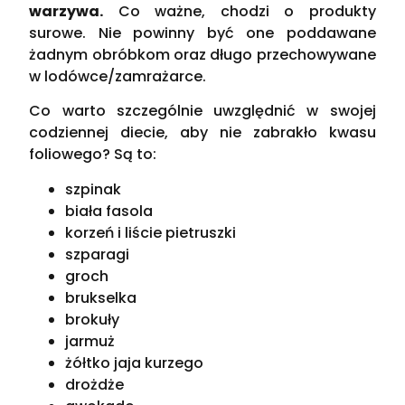
warzywa.
Co ważne, chodzi o produkty
surowe. Nie powinny być one poddawane
żadnym obróbkom oraz długo przechowywane
w lodówce/zamrażarce.
Co warto szczególnie uwzględnić w swojej
codziennej diecie, aby nie zabrakło kwasu
foliowego? Są to:
szpinak
biała fasola
korzeń i liście pietruszki
szparagi
groch
brukselka
brokuły
jarmuż
żółtko jaja kurzego
drożdże