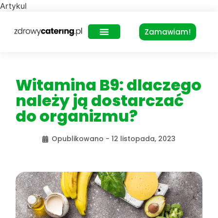
Artykul
Zamawiam!
Zdrowy Lunch – dla biur
Witamina B9: dlaczego
należy ją dostarczać
do organizmu?
Opublikowano -
12 listopada, 2023