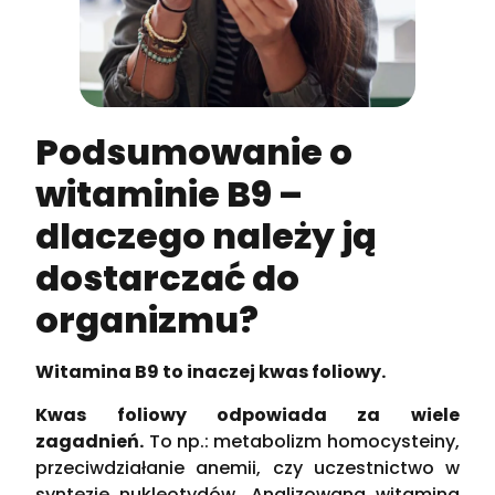
Podsumowanie o
witaminie B9 –
dlaczego należy ją
dostarczać do
organizmu?
Witamina B9 to inaczej kwas foliowy.
Kwas foliowy odpowiada za wiele
zagadnień.
To np.: metabolizm homocysteiny,
przeciwdziałanie anemii, czy uczestnictwo w
syntezie nukleotydów. Analizowana witamina