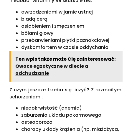
niedobór witaminy B9 skutkuje też:
owrzodzeniami w jamie ustnej
bladą cerą
osłabieniem i zmęczeniem
bólami głowy
przebarwieniami płytki paznokciowej
dyskomfortem w czasie oddychania
Ten wpis także może Cię zainteresować:
Owoce egzotyczne w diecie a
odchudzanie
Z czym jeszcze trzeba się liczyć? Z rozmaitymi
schorzeniami:
niedokrwistość (anemia)
zaburzenia układu pokarmowego
osteoporoza
choroby układy krążenia (np. miażdżyca,