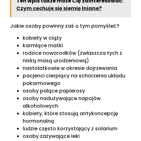
Ten wpis także może Cię zainteresować:
Czym cechuje się siemię lniane?
Jakie osoby powinny zaś o tym pomyśleć?
kobiety w ciąży
karmiące matki
rodzice noworodków (zwłaszcza tych z
niską masą urodzeniową)
nastolatkowie w okresie dojrzewania
pacjenci cierpiący na schorzenia układu
pokarmowego
osoby palące papierosy
osoby nadużywające napojów
alkoholowych
kobiety, które stosują antykoncepcję
hormonalną
ludzie często korzystający z solarium
osoby zażywające leki