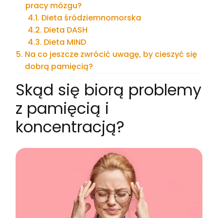
pracy mózgu?
Dieta śródziemnomorska
Dieta DASH
Dieta MIND
Na co jeszcze zwrócić uwagę, by cieszyć się
dobrą pamięcią?
Skąd się biorą problemy
z pamięcią i
koncentracją?