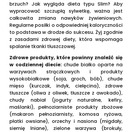
brzuch? Jak wygląda dieta typu Slim? Aby
wypracować szczupłą sylwetkę, ważna jest
całkowita zmiana nawyków żywieniowych.
Regularne posiłki o odpowiedniej kaloryczności
to podstawa w drodze do sukcesu. Żyj zgodnie
z zasadami zdrowej diety, która wspomaga
spalanie tkanki tłuszczowej.
Zdrowe produkty, które powinny znaleźć się
w codziennej diecie:
chude białko oparte na
warzywach strączkowych i produkty
wysokobiałkowe (soja, groch, bób), chude
mięso (kurczak, indyk, cielęcina), zdrowe
tłuszcze (oliwa z oliwek, tłuszcze z awokado),
chudy nabiał (jogurty naturalne, kefiry,
maślanki), pełnoziarniste produkty zbożowe
(makaron pełnoziarnisty, komosa ryżowa,
płatki owsiane), orzechy i nasiona (migdały,
siemię lniane), zielone warzywa (brokuły,