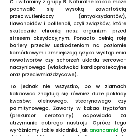
C i witaminy z grupy B. Naturalne kakao może
pochwalić się wysoką zawartością
przeciwutleniaczy (antyoksydantów),
flawonoidów i polifenoli, czyli związków, które
skutecznie chronią nasz organizm przed
stresem oksydacyjnym. Ponadto pełnią rolę
bariery przeciw uszkodzeniom na poziomie
komórkowym i zmniejszają ryzyko wystąpienia
nowotworów czy schorzeń układu sercowo-
naczyniowego (właściwości kardioprotekcyjne
oraz przeciwmiażdżycowe).
To jednak nie wszystko, bo w ziarnach
kakaowca znajdują się również duże pokłady
kwasów: oleinowego, stearynowego czy
palmitynowego. Zawarty w kakao tryptofan
(prekursor serotoniny) odpowiada za
utrzymanie dobrego nastroju. Oprócz tego
wyróżniamy takie składniki, jak
anandamid
(o