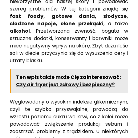
niekorzystne dla naszej skóry i powodować
szereg problemów. W tej kategorii znajdą się
fast foody, gotowe dania, słodycze,
słodzone napoje, słone przekąski
, a także
alkohol
. Przetworzona żywność, bogata w
sztuczne dodatki, konserwanty i barwniki może
mieć negatywny wpływ na skórę. Zbyt duża ilość
soli w diecie przyczynia się do wysuszenia cery i
utraty blasku.
Ten wpis także może Cię zainteresować:
Czy air fryer jest zdrowy i bezpieczny?
Węglowodany o wysokim indeksie glikemicznym,
czyli te szybko przyswajalne, prowadzą do
wzrostu poziomu cukru we krwi, co z kolei może
powodować zwiększenie produkcji sebum i
zaostrzać problemy z trądzikiem. U niektórych