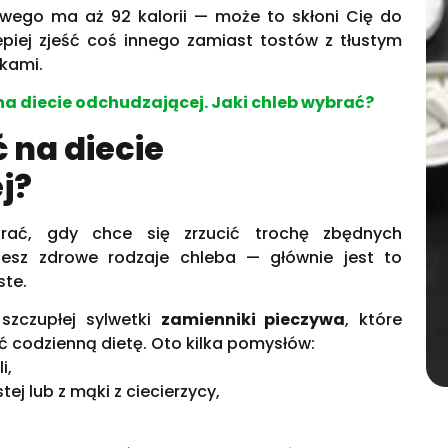
wego ma aż 92 kalorii — może to skłoni Cię do
lepiej zjeść coś innego zamiast tostów z tłustym
tkami.
na diecie odchudzającej. Jaki chleb wybrać?
ć na diecie
j?
rać, gdy chce się zrzucić trochę zbędnych
ziesz zdrowe rodzaje chleba — głównie jest to
ste.
szczupłej sylwetki
zamienniki pieczywa
, które
codzienną dietę. Oto kilka pomysłów:
i,
tej lub z mąki z ciecierzycy,