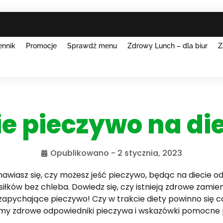
ennik
Promocje
Sprawdź menu
Zdrowy Lunch – dla biur
Z
e pieczywo na di
Opublikowano -
2 stycznia, 2023
awiasz się, czy możesz jeść pieczywo, będąc na diecie o
iłków bez chleba. Dowiedz się, czy istnieją zdrowe zamie
i zapychające pieczywo! Czy w trakcie diety powinno się 
amy zdrowe odpowiedniki pieczywa i wskazówki pomocne 