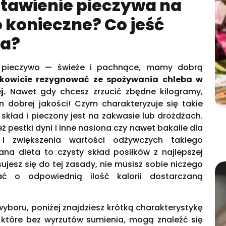
tawienie pieczywa na
o konieczne? Co jeść
ba?
ją pieczywo — świeże i pachnące, mamy dobrą
łkowicie rezygnować ze spożywania chleba w
j.
Nawet gdy chcesz zrzucić zbędne kilogramy,
 dobrej jakości! Czym charakteryzuje się takie
skład i pieczony jest na zakwasie lub drożdżach.
ż pestki dyni i inne nasiona czy nawet bakalie dla
i zwiększenia wartości odżywczych takiego
na dieta to czysty skład posiłków z najlepszej
sujesz się do tej zasady, nie musisz sobie niczego
ć o odpowiednią ilość kalorii dostarczaną
yboru, poniżej znajdziesz krótką charakterystykę
 które bez wyrzutów sumienia, mogą znaleźć się