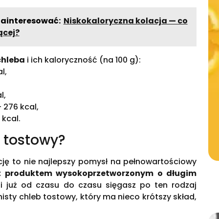
zainteresować:
Niskokaloryczna kolacja — co
ącej?
chleba
i ich kaloryczność (na 100 g):
l,
l,
 276 kcal,
 kcal.
b tostowy?
cję to nie najlepszy pomysł na pełnowartościowy
st produktem wysokoprzetworzonym o długim
i już od czasu do czasu sięgasz po ten rodzaj
nisty chleb tostowy, który ma nieco krótszy skład,