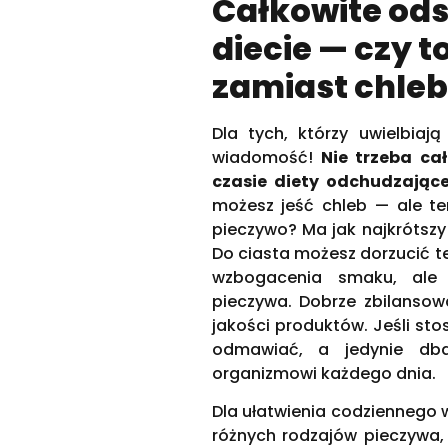
Całkowite ods
diecie — czy t
zamiast chle
Dla tych, którzy uwielbia
wiadomość!
Nie trzeba ca
czasie diety odchudzające
możesz jeść chleb — ale ten
pieczywo? Ma jak najkrótszy 
Do ciasta możesz dorzucić te
wzbogacenia smaku, ale 
pieczywa. Dobrze zbilansowa
jakości produktów. Jeśli sto
odmawiać, a jedynie dba
organizmowi każdego dnia.
Dla ułatwienia codziennego w
różnych rodzajów pieczywa,