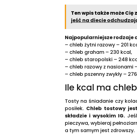
Ten wpis także może Cię 
jeść na diecie odchudzaj
Najpopularniejsze rodzaje 
– chleb żytni razowy – 201 kca
– chleb graham – 230 kcal,
– chleb staropolski – 248 kca
– chleb razowy z nasionami –
– chleb pszenny zwykły – 276
Ile kcal ma chle
Tosty na śniadanie czy kola
posiłek.
Chleb tostowy je
składzie i wysokim IG.
Jeśl
pieczywa, wybieraj pełnoziar
a tym samym jest zdrowszy.