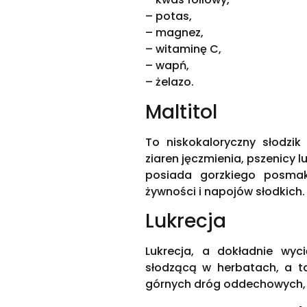
– potas,
– magnez,
– witaminę C,
– wapń,
– żelazo.
Maltitol
To niskokaloryczny słodzi
ziaren jęczmienia, pszenicy lu
posiada gorzkiego posmaku
żywności i napojów słodkich.
Lukrecja
Lukrecja, a dokładnie wyc
słodzącą w herbatach, a t
górnych dróg oddechowych, a