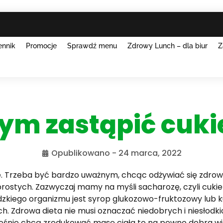
ennik
Promocje
Sprawdź menu
Zdrowy Lunch – dla biur
Z
ym zastąpić cuki
Opublikowano -
24 marca, 2022
ie. Trzeba być bardzo uważnym, chcąc odżywiać się zdrow
rostych. Zazwyczaj mamy na myśli sacharozę, czyli cuki
udzkiego organizmu jest syrop glukozowo-fruktozowy lub 
. Zdrowa dieta nie musi oznaczać niedobrych i niesłodki
cześnie chcą zredukować masę ciała to na pewno dobra 