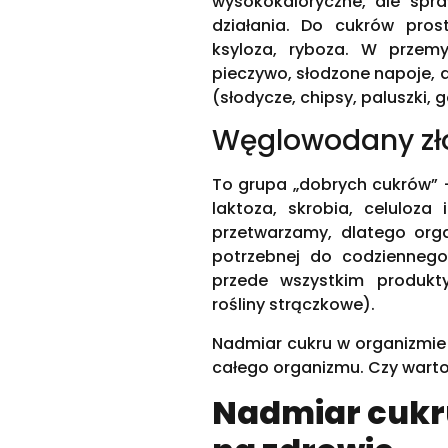
wysokokaloryczne, ale spr
działania. Do cukrów prost
ksyloza, ryboza. W przemy
pieczywo, słodzone napoje, 
(słodycze, chipsy, paluszki, 
Węglowodany zł
To grupa „dobrych cukrów” –
laktoza, skrobia, celuloza
przetwarzamy, dlatego org
potrzebnej do codziennego
przede wszystkim produkty
rośliny strączkowe).
Nadmiar cukru w organizmie 
całego organizmu. Czy wart
Nadmiar cukr