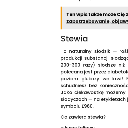
Ten wpis także może Cię 
zapotrzebowanie, objawy
Stewia
To naturalny słodzik — rośl
produkcji substancji słodzą
200-300 razy) słodsze niż
polecana jest przez diabeto
poziom glukozy we krwi! N
schudniesz bez koniecznośc
Jako ciekawostkę możemy d
słodyczach — na etykietach 
symbolu E960.
Co zawiera stewia?
– kwas foliowy,