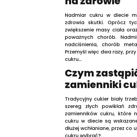
na zdrowie
Nadmiar cukru w diecie m
zdrowia skutki. Oprócz t
zwiększenie masy ciała ora
poważnych chorób. Nadmi
nadciśnienia, chorób meta
Przemyśl więc dwa razy, przy
cukru…
Czym zastąpić
zamienniki cu
Tradycyjny cukier biały trz
szereg złych powikłań zd
zamienników cukru, które n
cukru w diecie są wskazane 
dłużej wchłaniane, przez co 
cukru wybrać?