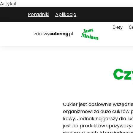
Artykul
Poradniki
Aplikacja
Diety
C
Cz
Cukier jest dosłownie wszędz
organizmowi za dużo cukrów p
kawy. Jednak najgorszy dla l
jest do produktów spożywczych
słodyczy i osób, które jedno