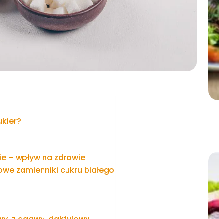
ukier?
e – wpływ na zdrowie
owe zamienniki cukru białego
wy, z agawy, daktylowy