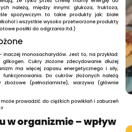
awiają, że tylko przez chwilę mamy energię do
ych należą, między innymi: glukoza, fruktoza,
śle spożywczym to takie produkty jak: białe
alkohol i wszystkie wysoko przetworzone produkty
gotowe posiłki do odgrzania itd.)
ożone
 inaczej monosacharydów. Jest to, na przykład:
 i glikogen. Cukry złożone zdecydowanie dłużej
anizm ma więcej zapasu energetycznego i siły,
 funkcjonowania. Do cukrów złożonych należą
 zbożowe (pełnoziarniste), warzywa (głównie
może prowadzić do ciężkich powikłań i zaburzeń
o?
u w organizmie – wpływ