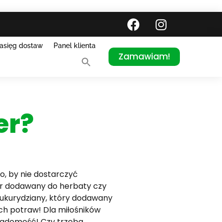
asięg dostaw
Panel klienta
Zamawiam!
er?
o, by nie dostarczyć
er dodawany do herbaty czy
kukurydziany, który dodawany
ch potraw! Dla miłośników
wiadomość! Czy trzeba