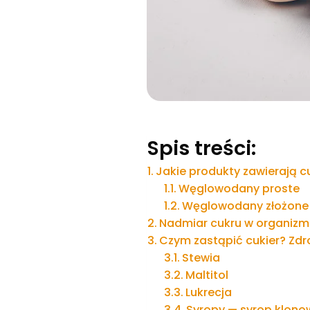
Spis treści:
Jakie produkty zawierają c
Węglowodany proste
Węglowodany złożone
Nadmiar cukru w organizmi
Czym zastąpić cukier? Zdr
Stewia
Maltitol
Lukrecja
Syropy — syrop klono