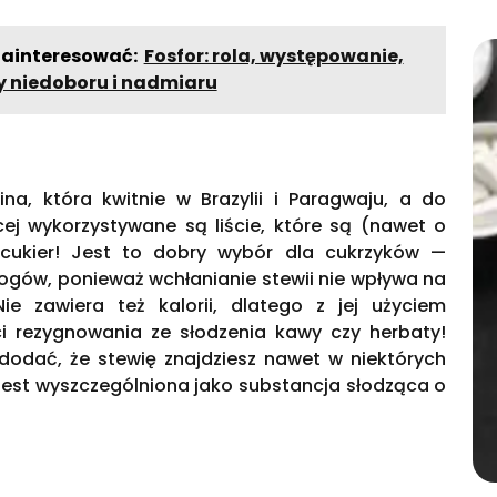
zainteresować:
Fosfor: rola, występowanie,
 niedoboru i nadmiaru
ina, która kwitnie w Brazylii i Paragwaju, a do
cej wykorzystywane są liście, które są (nawet o
 cukier! Jest to dobry wybór dla cukrzyków —
logów, ponieważ wchłanianie stewii nie wpływa na
ie zawiera też kalorii, dlatego z jej użyciem
i rezygnowania ze słodzenia kawy czy herbaty!
odać, że stewię znajdziesz nawet w niektórych
jest wyszczególniona jako substancja słodząca o