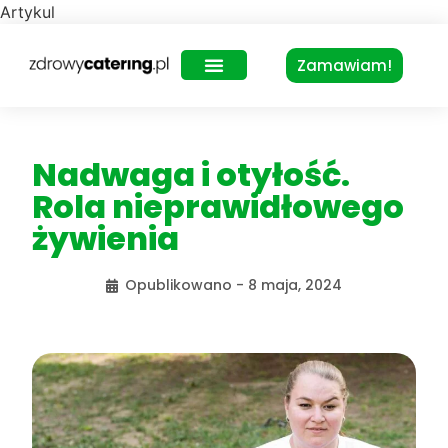
Artykul
Zamawiam!
Zdrowy Lunch – dla biur
Nadwaga i otyłość.
Rola nieprawidłowego
żywienia
Opublikowano -
8 maja, 2024