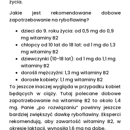
życia.
Jakie jest rekomendowane dobowe
zapotrzebowanie na ryboflawinę?
dzieci do 9. roku życia: od 0,5 mg do 0,9
mg witaminy B2
chłopcy od 10 lat do 18 lat: od 1 mg do 1,3
mg witaminy B2
dziewczynki (10-18 lat): od 1 mg do 1,1 mg
witaminy B2
dorośli mężczyźni: 1,3 mg witaminy B2
dorosłe kobiety: 1,1 mg witaminy B2
To jeszcze inaczej wygląda w przypadku kobiet
będących w ciąży. Tutaj polecane dobowe
zapotrzebowanie na witaminę B2 to około 1,4
mg. Panie „po rozwiązaniu” powinny jeszcze
bardziej zwiększyć dawkę ryboflawiny. Eksperci
rekomendują, aby zawartość witaminy B2, w
okresie laktacji, wynosiła 1,6 mg na dobę.