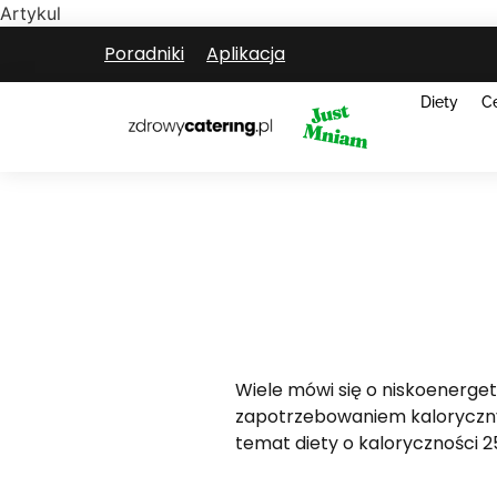
Artykul
Poradniki
Aplikacja
Diety
C
Wiele mówi się o niskoenerge
zapotrzebowaniem kalorycznym
temat diety o kaloryczności 250