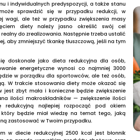
u i indywidualnych predyspozycji, a także stanu
 może sprawdzić się w przypadku redukcji, w
ej wagi, ale też w przypadku zwiększenia masy
zęciem diety należy jasno określić swój cel
 realny do zrealizowania. Następnie trzeba ustalić
ej, aby zmniejszyć tkankę tłuszczową, jeśli na tym
się doskonale jako dieta redukcyjna dla osób,
owanie energetyczne wynosi co najmniej 3000
będzie w porządku dla sportowców, ale też osób,
ą. W trakcie stosowania diety może okazać się
w jest zbyt mała i konieczne będzie zwiększenie
ana ilości makroskładników — zwiększenie ilości
tę redukcyjną najlepiej rozpocząć pod okiem
 który będzie miał wiedzę na temat tego, jaką
jną zastosować w Twoim przypadku.
 w diecie redukcyjnej 2500 kcal jest błonnik