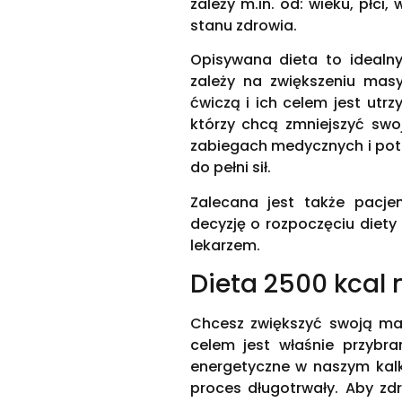
zależy m.in. od: wieku, płci,
stanu zdrowia.
Opisywana dieta to idealn
zależy na zwiększeniu masy
ćwiczą i ich celem jest utr
którzy chcą zmniejszyć swo
zabiegach medycznych i potr
do pełni sił.
Zalecana jest także pacj
decyzję o rozpoczęciu diet
lekarzem.
Dieta 2500 kcal 
Chcesz zwiększyć swoją mas
celem jest właśnie przybr
energetyczne w naszym kalk
proces długotrwały. Aby zd