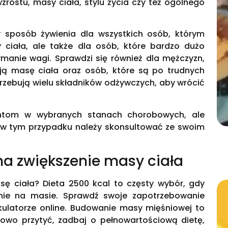
 wzrostu, masy ciała, stylu życia czy też ogólnego
y sposób żywienia dla wszystkich osób, którym
 ciała, ale także dla osób, które bardzo dużo
zymanie wagi. Sprawdzi się również dla mężczyzn,
ją masę ciała oraz osób, które są po trudnych
zebują wielu składników odżywczych, aby wrócić
entom w wybranych stanach chorobowych, ale
y w tym przypadku należy skonsultować ze swoim
na zwiększenie masy ciała
ę ciała? Dieta 2500 kcal to częsty wybór, gdy
anie na masie. Sprawdź swoje zapotrzebowanie
ulatorze online. Budowanie masy mięśniowej to
rowo przytyć, zadbaj o pełnowartościową dietę,