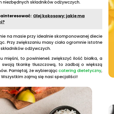
ch niezbędnych składników odżywczych.
zainteresować:
Olej kokosowy: jakie ma
i?
ie na masie przy idealnie skomponowanej diecie
ąc. Przy zwiększaniu masy ciała ogromnie istotne
h składników odżywczych.
u mięśni, to powinieneś zwiększyć ilość białka, a
o swoją tkankę tłuszczową, to zadbaj o większą
nów. Pamiętaj, że wybierając
catering dietetyczny
,
i. Wszystkim zajmą się nasi specjaliści!