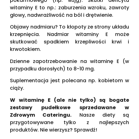
pokarmowego (np. wzjg). Skutki deficytu
witaminy E to np.: zaburzenia wzroku, zawroty
głowy, nadwrażliwość na ból i drętwienie.
Objawy nadmiaru? To kłopoty ze strony układu
krzepnięcia. Nadmiar witaminy E może
skutkować spadkiem krzepliwości krwi i
krwotokiem.
Dzienne zapotrzebowanie na witaminę E (w
przypadku dorosłych) to 8-10 mg.
Suplementacja jest polecana np. kobietom w
ciąży.
W witaminę E (ale nie tylko) są bogate
zestawy pudełkowe sprzedawane w
Zdrowym Cateringu.
Nasze diety są
przygotowywane tylko z najlepszych
produktów. Nie wierzysz? Sprawdź!