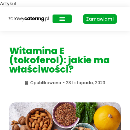
Artykul
Zamawiam!
Zdrowy Lunch – dla biur
Witamina E
(tokoferol): jakie ma
właściwości?
Opublikowano -
23 listopada, 2023