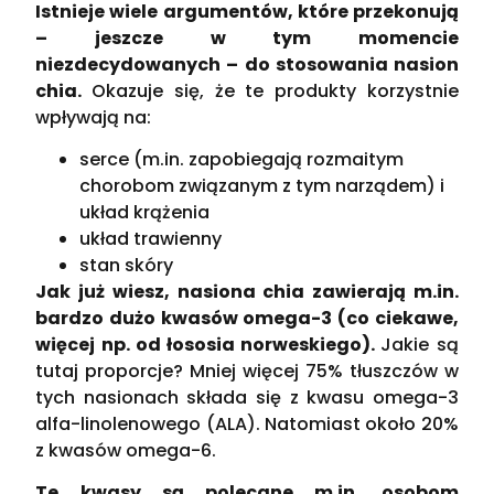
Istnieje wiele argumentów, które przekonują
– jeszcze w tym momencie
niezdecydowanych – do stosowania nasion
chia.
Okazuje się, że te produkty korzystnie
wpływają na:
serce (m.in. zapobiegają rozmaitym
chorobom związanym z tym narządem) i
układ krążenia
układ trawienny
stan skóry
Jak już wiesz, nasiona chia zawierają m.in.
bardzo dużo kwasów omega-3 (co ciekawe,
więcej np. od łososia norweskiego).
Jakie są
tutaj proporcje? Mniej więcej 75% tłuszczów w
tych nasionach składa się z kwasu omega-3
alfa-linolenowego (ALA). Natomiast około 20%
z kwasów omega-6.
Te kwasy są polecane m.in. osobom