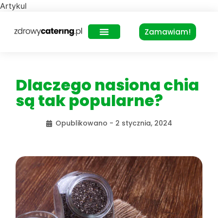
Artykul
Zamawiam!
Zdrowy Lunch – dla biur
Dlaczego nasiona chia
są tak popularne?
Opublikowano -
2 stycznia, 2024