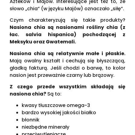
Azteków i Majów. Interesujące jest też to, że
słowo „chia” (w języku Majów) oznaczało „siłę”.
Czym charakteryzują się takie produkty?
Nasiona chia są nasionami rośliny chia (z
łac. salvia hispanica) pochodzącej z
Meksyku oraz Gwatemali.
Nasiona chia są relatywnie małe i płaskie.
Mają owalny kształt i cechują się błyszczącą,
gładką fakturą. Jeśli chodzi o barwę, to kolor
nasion jest przeważnie czarny lub brązowy.
Z czego przede wszystkim składają się
nasiona chia?
Są to:
kwasy tłuszczowe omega-3
bardzo wysokiej jakości białko
błonnik
niezbędne minerały
przeciwutleniacze