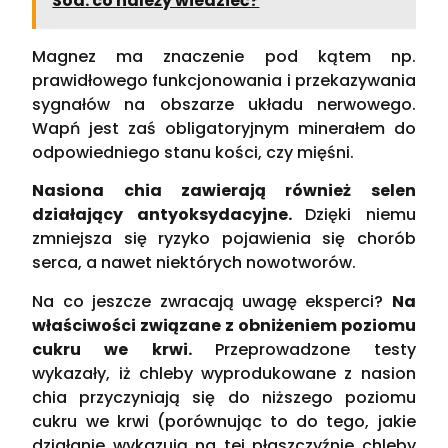
Sód: co należy wiedzieć?
Magnez ma znaczenie pod kątem np.
prawidłowego funkcjonowania i przekazywania
sygnałów na obszarze układu nerwowego.
Wapń jest zaś obligatoryjnym minerałem do
odpowiedniego stanu kości, czy mięśni.
Nasiona chia zawierają również selen
działający antyoksydacyjne.
Dzięki niemu
zmniejsza się ryzyko pojawienia się chorób
serca, a nawet niektórych nowotworów.
Na co jeszcze zwracają uwagę eksperci?
Na
właściwości związane z obniżeniem poziomu
cukru we krwi.
Przeprowadzone testy
wykazały, iż chleby wyprodukowane z nasion
chia przyczyniają się do niższego poziomu
cukru we krwi (porównując to do tego, jakie
działanie wykazują na tej płaszczyźnie chleby