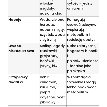
włoskie,
sytość – jedz z
migdały,
umiarem!
nasiona chia
Napoje
Woda, zielona
Pomagają
herbata,
usuwać toksyny,
napar z mięty,
wspierają
czystek, woda
metabolizm i
z cytryną
redukują apetyt
Owoce
Maliny, jagody,
Niskokaloryczne,
niskocukrowe
truskawki,
bogate w błonnik
grejpfruty,
i
borówki,
przeciwutleniacze
jeżyny, kiwi
– idealne jako
przekąska
Przyprawy i
Imbir,
Wspomagają
dodatki
cynamon,
trawienie i mogą
kurkuma,
lekko podkręcać
pieprz
metabolizm
cayenne, ocet
jabłkowy