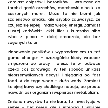
Zamiast chipsów i batoników – wrzucasz do
torebki garść orzechów, marchewki albo kilka
suszonych moreli. Może to nie brzmi jak
szaleństwo smaku, ale szybko zauważysz, że
czujesz się lepiej i masz więcej energii. Zamiast
tłustej karkówki? Lekki filet z kurczaka albo
ryba z pieca – dalej smacznie, ale bez
zbędnych kalorii.
Planowanie posiłków z wyprzedzeniem to też
game changer – szczególnie kiedy wracasz
zmęczona po pracy i wiesz, że w lodówce
czeka coś zdrowego. W ten sposób unikasz
nieprzemyślanych decyzji i sięgania po fast
food. A do tego woda – dużo wody! Zamiast
kolejnej kawy czy słodkiego napoju, po prostu
nawadniasz organizm i wspierasz metabolizm.
Zmiana nawyków to nie kara, to inwestycja w
siebie – bez presji, ale z intencją. I właśnie