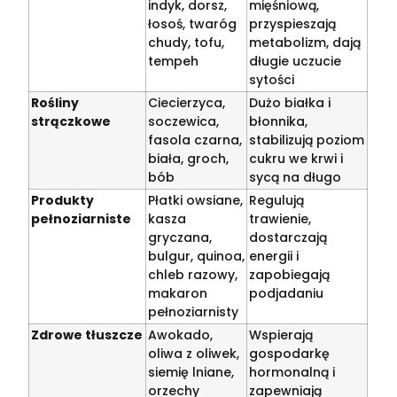
indyk, dorsz,
mięśniową,
łosoś, twaróg
przyspieszają
chudy, tofu,
metabolizm, dają
tempeh
długie uczucie
sytości
Rośliny
Ciecierzyca,
Dużo białka i
strączkowe
soczewica,
błonnika,
fasola czarna,
stabilizują poziom
biała, groch,
cukru we krwi i
bób
sycą na długo
Produkty
Płatki owsiane,
Regulują
pełnoziarniste
kasza
trawienie,
gryczana,
dostarczają
bulgur, quinoa,
energii i
chleb razowy,
zapobiegają
makaron
podjadaniu
pełnoziarnisty
Zdrowe tłuszcze
Awokado,
Wspierają
oliwa z oliwek,
gospodarkę
siemię lniane,
hormonalną i
orzechy
zapewniają