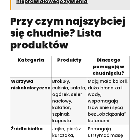
nieprawidłowego żywienia
Przy czym najszybciej
się chudnie? Lista
produktów
Kategoria
Produkty
Dlaczego
pomagają w
chudnięciu?
Warzywa
Brokuły,
Mają mało kalorii,
niskokaloryczne
cukinia, sałata,
dużo błonnika i
ogórek, seler
wody,
naciowy,
wspomagają
kalafior,
trawienie i sycą
szpinak,
bez „obciążania”
kapusta
kaloriami
Źródła białka
Jajka, pierś z
Pomagają
kurczaka,
utrzymać masę