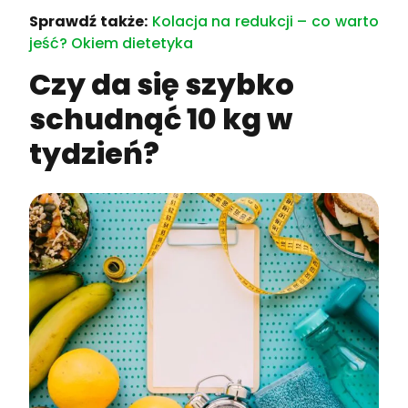
Sprawdź także:
Kolacja na redukcji – co warto
jeść? Okiem dietetyka
Czy da się szybko
schudnąć 10 kg w
tydzień?