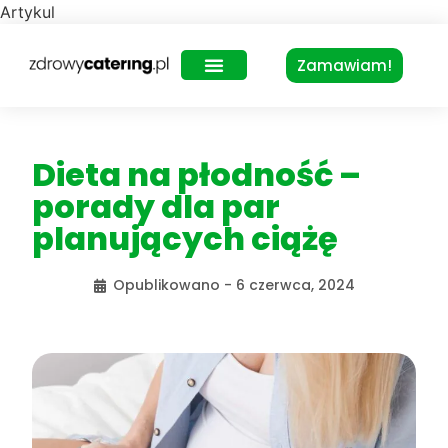
Artykul
Zamawiam!
Zdrowy Lunch – dla biur
Dieta na płodność –
porady dla par
planujących ciążę
Opublikowano -
6 czerwca, 2024