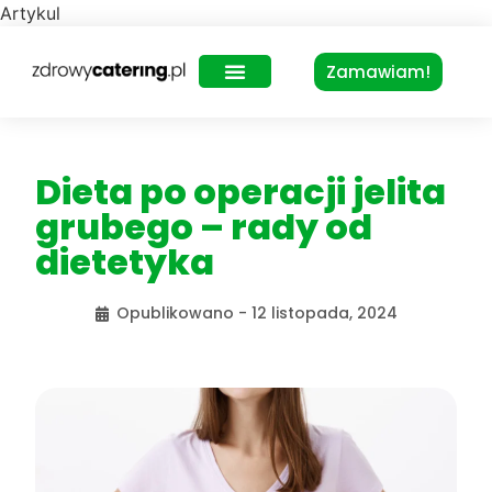
Artykul
Zamawiam!
Zdrowy Lunch – dla biur
Dieta po operacji jelita
grubego – rady od
dietetyka
Opublikowano -
12 listopada, 2024