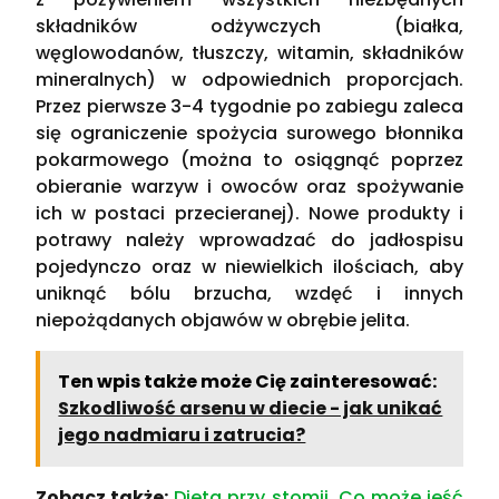
składników odżywczych (białka,
węglowodanów, tłuszczy, witamin, składników
mineralnych) w odpowiednich proporcjach.
Przez pierwsze 3-4 tygodnie po zabiegu zaleca
się ograniczenie spożycia surowego błonnika
pokarmowego (można to osiągnąć poprzez
obieranie warzyw i owoców oraz spożywanie
ich w postaci przecieranej). Nowe produkty i
potrawy należy wprowadzać do jadłospisu
pojedynczo oraz w niewielkich ilościach, aby
uniknąć bólu brzucha, wzdęć i innych
niepożądanych objawów w obrębie jelita.
Ten wpis także może Cię zainteresować:
Szkodliwość arsenu w diecie - jak unikać
jego nadmiaru i zatrucia?
Zobacz także:
Dieta przy stomii. Co może jeść