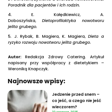
Poradnik dla pacjentów i ich rodzin.
4. E. Kałędkiewicz, A.
Doboszyńska,
Dietoprofilaktyka nowotworu
jelita grubego.
5
.
J. Rybak, B. Magiera, K. Magiera,
Dieta a
ryzyko rozwoju nowotworu jelita grubego.
Autor:
Redakcja Zdrowy Catering. Artykuł
napisany przy współpracy z dietetykiem –
Weroniką Knapczyk.
Najnowsze wpisy:
Jedzenie przed snem –
co jeść, a czego nie jeść
wieczorem?
22 czerwca, 2025