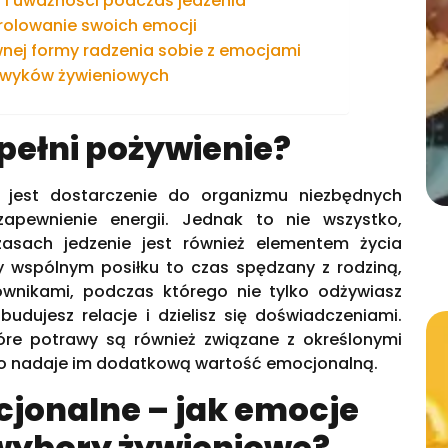
 i uważności podczas jedzenia
rolowanie swoich emocji
wnej formy radzenia sobie z emocjami
awyków żywieniowych
 pełni pożywienie?
 jest dostarczenie do organizmu niezbędnych
apewnienie energii. Jednak to nie wszystko,
zasach jedzenie jest również elementem życia
y wspólnym posiłku to czas spędzany z rodziną,
ownikami, podczas którego nie tylko odżywiasz
budujesz relacje i dzielisz się doświadczeniami.
óre potrawy są również związane z określonymi
 co nadaje im dodatkową wartość emocjonalną.
jonalne – jak emocje
wybory żywieniowe?