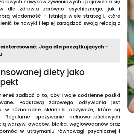
zdrowych nawyków żywieniowych i pojawienia się
w dla zdrowia zarówno psychicznego, jak i
rą wiadomość – istnieje wiele strategii, które
nić te nawyki i lepiej zarządzać swoją relacją z
zainteresować:
Joga dla początkujących –
u
ansowanej diety jako
spekt
nieneś zadbać o to, aby Twoje codzienne posiłki
sowane. Podstawą zdrowego odżywiania jest
a w różnorodne składniki odżywcze, które są
. Regularne spożywanie pełnowartościowych
ścią warzyw, owoców, białka, węglowodanów oraz
pomóc w utrzymaniu równowagi psychicznej i