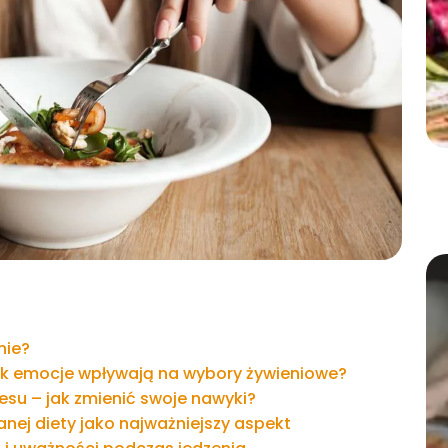
nie?
ak emocje wpływają na wybory żywieniowe?
su – jak zmienić swoje nawyki?
nej diety jako najważniejszy aspekt