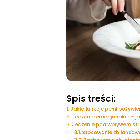
Spis treści:
Jakie funkcje pełni pożywie
Jedzenie emocjonalne – j
Jedzenie pod wpływem stre
Stosowanie zbilansowa