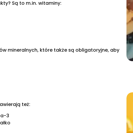
kty? Są to m.in. witaminy:
ów mineralnych, które także są obligatoryjne, aby
zawierają też:
ga-3
iałko