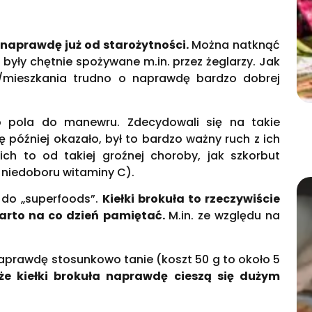
k naprawdę już od starożytności.
Można natknąć
j były chętnie spożywane m.in. przez żeglarzy. Jak
mieszkania trudno o naprawdę bardzo dobrej
ego pola do manewru. Zdecydowali się na takie
ię później okazało, był to bardzo ważny ruch z ich
ich to od takiej groźnej choroby, jak szkorbut
 niedoboru witaminy C).
 do „superfoods”.
Kiełki brokuła to rzeczywiście
warto na co dzień pamiętać.
M.in. ze względu na
prawdę stosunkowo tanie (koszt 50 g to około 5
że kiełki brokuła naprawdę cieszą się dużym