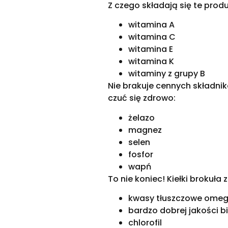
Z czego składają się te produ
witamina A
witamina C
witamina E
witamina K
witaminy z grupy B
Nie brakuje cennych składnik
czuć się zdrowo:
żelazo
magnez
selen
fosfor
wapń
To nie koniec! Kiełki brokuła 
kwasy tłuszczowe ome
bardzo dobrej jakości b
chlorofil