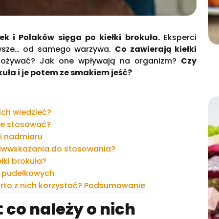
ek i Polaków sięga po kiełki brokuła.
Eksperci
owsze… od samego warzywa.
Co zawierają kiełki
spożywać? Jak one wpływają na organizm?
Czy
kuła i je potem ze smakiem jeść?
nich wiedzieć?
 je stosować?
ki nadmiaru
zeciwwskazania do stosowania?
ki brokuła?
h pudełkowych
warto z nich korzystać? Podsumowanie
: co należy o nich