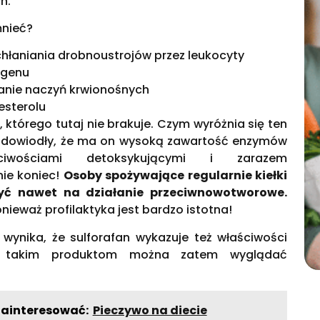
h.
mnieć?
hłaniania drobnoustrojów przez leukocyty
agenu
ianie naczyń krwionośnych
esterolu
, którego tutaj nie brakuje. Czym wyróżnia się ten
a dowiodły, że ma on wysoką zawartość enzymów
ciwościami detoksykującymi i zarazem
nie koniec!
Osoby spożywające regularnie kiełki
yć nawet na działanie przeciwnowotworowe.
ieważ profilaktyka jest bardzo istotna!
ynika, że sulforafan wykazuje też właściwości
ęki takim produktom można zatem wyglądać
zainteresować:
Pieczywo na diecie