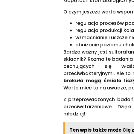
kłopotach stomatologicznyc
O czym jeszcze warto wspo
regulacja procesów poc
regulacja produkcji kol
wzmacnianie i uszczeln
obniżanie poziomu chol
Bardzo ważny jest sulforafan
składnik? Rozmaite badani
cechujących się właś
przeciwbakteryjnymi. Ale to 
brokuła mogą śmiało licz
Warto mieć to na uwadze, pon
Z przeprowadzonych badań w
przeciwstarzeniowe. Dzi
młodziej!
Ten wpis także może Cię 