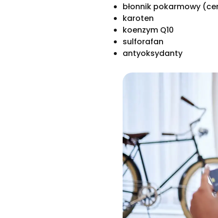
błonnik pokarmowy (cen
karoten
koenzym Q10
sulforafan
antyoksydanty