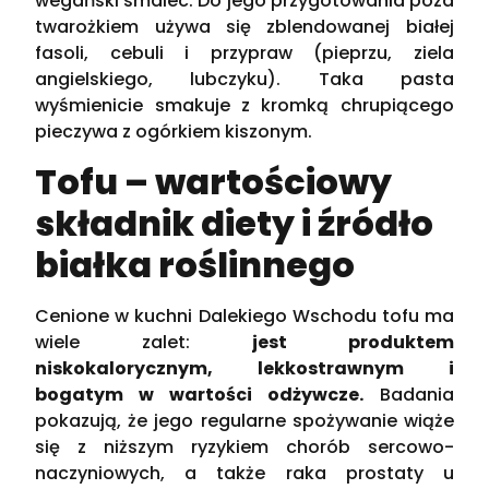
wegański smalec. Do jego przygotowania poza
twarożkiem używa się zblendowanej białej
fasoli, cebuli i przypraw (pieprzu, ziela
angielskiego, lubczyku). Taka pasta
wyśmienicie smakuje z kromką chrupiącego
pieczywa z ogórkiem kiszonym.
Tofu – wartościowy
składnik diety i źródło
białka roślinnego
Cenione w kuchni Dalekiego Wschodu tofu ma
wiele zalet:
jest produktem
niskokalorycznym, lekkostrawnym i
bogatym w wartości odżywcze.
Badania
pokazują, że jego regularne spożywanie wiąże
się z niższym ryzykiem chorób sercowo-
naczyniowych, a także raka prostaty u