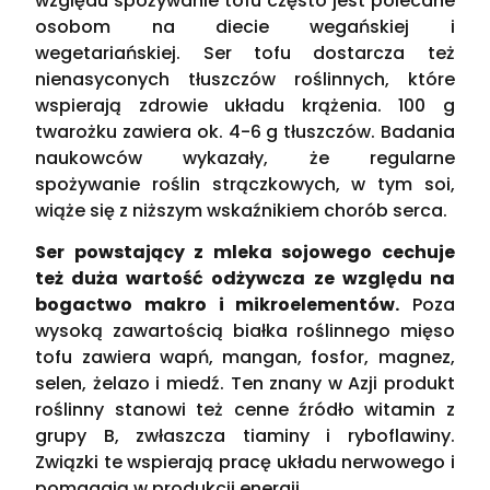
względu spożywanie tofu często jest polecane
osobom na diecie wegańskiej i
wegetariańskiej. Ser tofu dostarcza też
nienasyconych tłuszczów roślinnych, które
wspierają zdrowie układu krążenia. 100 g
twarożku zawiera ok. 4-6 g tłuszczów. Badania
naukowców wykazały, że regularne
spożywanie roślin strączkowych, w tym soi,
wiąże się z niższym wskaźnikiem chorób serca.
Ser powstający z mleka sojowego cechuje
też duża wartość odżywcza ze względu na
bogactwo makro i mikroelementów.
Poza
wysoką zawartością białka roślinnego mięso
tofu zawiera wapń, mangan, fosfor, magnez,
selen, żelazo i miedź. Ten znany w Azji produkt
roślinny stanowi też cenne źródło witamin z
grupy B, zwłaszcza tiaminy i ryboflawiny.
Związki te wspierają pracę układu nerwowego i
pomagają w produkcji energii.