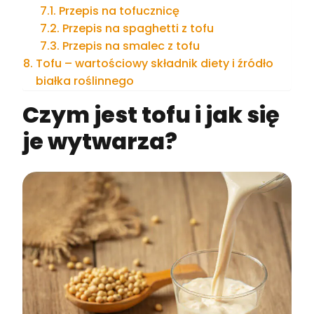
Przepis na tofucznicę
Przepis na spaghetti z tofu
Przepis na smalec z tofu
Tofu – wartościowy składnik diety i źródło
białka roślinnego
Czym jest tofu i jak się
je wytwarza?