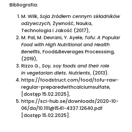
Bibliografia:
M. Wilk,
Soja źródłem cennym składników
odżywczych,
Żywność, Nauka,
Technologia i Jakość (2017),
M. Pal, M. Devrani, Y. Ayele,
Tofu: A Popular
Food with High Nutritional and Health
Benefits
, Food&Beverages Processsing,
(2019),
Rizzo G.,
Soy, soy foods and their role
in vegetarian diets. Nutrients
, (2013).
https://foodstruct.com/food/tofu-raw-
regular-preparedwithcalciumsulfate,
[dostęp 15.02.2025],
https://sci-hub.se/downloads/2020-10-
06/da/10.1111@1541-4337.12640.pdf
[dostęp 15.02.2025].