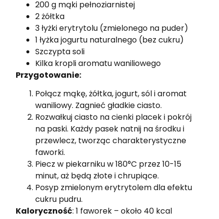
200 g mąki pełnoziarnistej
2 żółtka
3 łyżki erytrytolu (zmielonego na puder)
1 łyżka jogurtu naturalnego (bez cukru)
Szczypta soli
Kilka kropli aromatu waniliowego
Przygotowanie:
Połącz mąkę, żółtka, jogurt, sól i aromat
waniliowy. Zagnieć gładkie ciasto.
Rozwałkuj ciasto na cienki placek i pokrój
na paski. Każdy pasek natnij na środku i
przewlecz, tworząc charakterystyczne
faworki.
Piecz w piekarniku w 180°C przez 10-15
minut, aż będą złote i chrupiące.
Posyp zmielonym erytrytolem dla efektu
cukru pudru.
Kaloryczność
: 1 faworek – około 40 kcal