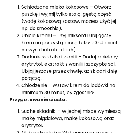
Schłodzone mleko kokosowe – Otwórz
puszkę i wyjmij tylko stałą, gęstą część
(wodę kokosową zostaw, możesz użyć jej
np. do smoothie).
Ubicie kremu – Użyj miksera i ubij gęsty
krem na puszystą masę (około 3-4 minut
na wysokich obrotach).
Dodanie słodzika i wanilii – Dodaj zmielony
erytrytol, ekstrakt z wanilii i szczyptę soli.
Ubijaj jeszcze przez chwilę, aż składniki się
połączą.
Chłodzenie – Wstaw krem do lodówki na
minimum 30 minut, by zgęstniał.
Przygotowanie ciasta:
Suche składniki – W jednej misce wymieszaj
mąkę migdałową, mąkę kokosową oraz
erytrytol.
Mokre składniki – W drugiej misce połącz