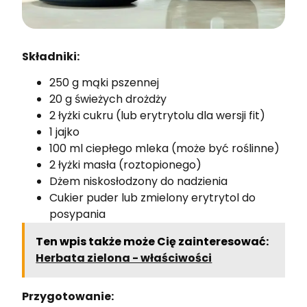
Składniki:
250 g mąki pszennej
20 g świeżych drożdży
2 łyżki cukru (lub erytrytolu dla wersji fit)
1 jajko
100 ml ciepłego mleka (może być roślinne)
2 łyżki masła (roztopionego)
Dżem niskosłodzony do nadzienia
Cukier puder lub zmielony erytrytol do
posypania
Ten wpis także może Cię zainteresować:
Herbata zielona - właściwości
Przygotowanie: