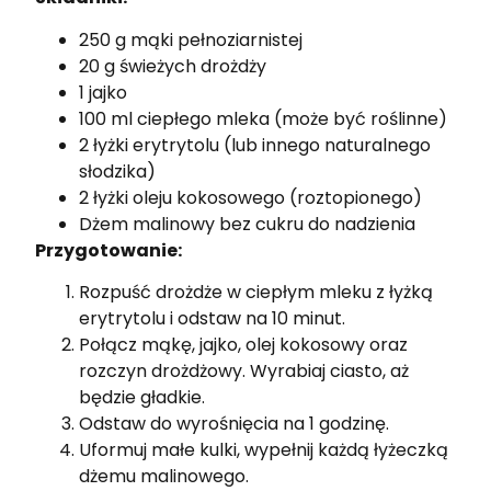
250 g mąki pełnoziarnistej
20 g świeżych drożdży
1 jajko
100 ml ciepłego mleka (może być roślinne)
2 łyżki erytrytolu (lub innego naturalnego
słodzika)
2 łyżki oleju kokosowego (roztopionego)
Dżem malinowy bez cukru do nadzienia
Przygotowanie:
Rozpuść drożdże w ciepłym mleku z łyżką
erytrytolu i odstaw na 10 minut.
Połącz mąkę, jajko, olej kokosowy oraz
rozczyn drożdżowy. Wyrabiaj ciasto, aż
będzie gładkie.
Odstaw do wyrośnięcia na 1 godzinę.
Uformuj małe kulki, wypełnij każdą łyżeczką
dżemu malinowego.