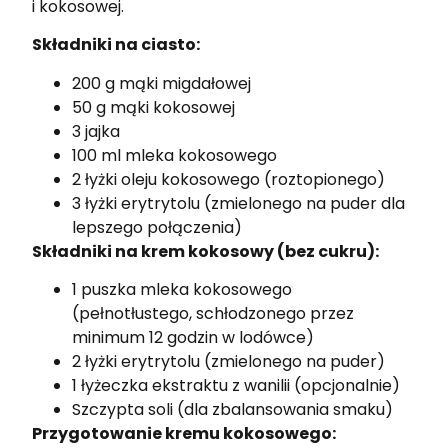
i kokosowej.
Składniki na ciasto:
200 g mąki migdałowej
50 g mąki kokosowej
3 jajka
100 ml mleka kokosowego
2 łyżki oleju kokosowego (roztopionego)
3 łyżki erytrytolu (zmielonego na puder dla
lepszego połączenia)
Składniki na krem kokosowy (bez cukru):
1 puszka mleka kokosowego
(pełnotłustego, schłodzonego przez
minimum 12 godzin w lodówce)
2 łyżki erytrytolu (zmielonego na puder)
1 łyżeczka ekstraktu z wanilii (opcjonalnie)
Szczypta soli (dla zbalansowania smaku)
Przygotowanie kremu kokosowego: