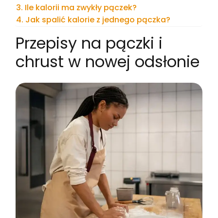
Ile kalorii ma zwykły pączek?
Jak spalić kalorie z jednego pączka?
Przepisy na pączki i
chrust w nowej odsłonie